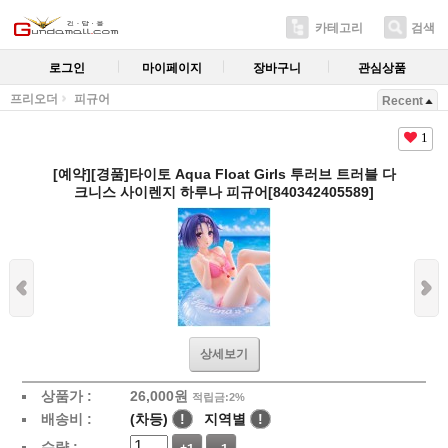
카테고리
검색
로그인
마이페이지
장바구니
관심상품
프리오더
피규어
Recent
1
[예약][경품]타이토 Aqua Float Girls 투러브 트러블 다
크니스 사이렌지 하루나 피규어[840342405589]
상세보기
상품가 :
26,000
원
적립금:2%
배송비 :
(차등)
!
지역별
!
수량 :