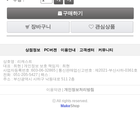
+1
-1
구매하기
장바구니
관심상품
상점정보
PC버젼
이용안내
고객센터
커뮤니티
상호명 : 리캐스트
대표 : 최현 | 개인정보 보호 책임자 : 최현
사업자등록번호 :603-06-32865 | 통신판매업신고번호 : 제2021-부산사하-0361호
전화 : 051-205-5427 | 팩스 :
주소 : 부산광역시 사하구 낙동대로 511 2층
이용약관
|
개인정보처리방침
ⓒ All rights reserved.
Make
Shop