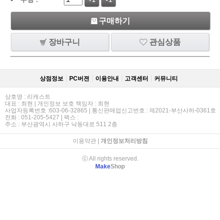
+1
-1
구매하기
장바구니
관심상품
상점정보
PC버젼
이용안내
고객센터
커뮤니티
상호명 : 리캐스트
대표 : 최현 | 개인정보 보호 책임자 : 최현
사업자등록번호 :603-06-32865 | 통신판매업신고번호 : 제2021-부산사하-0361호
전화 : 051-205-5427 | 팩스 :
주소 : 부산광역시 사하구 낙동대로 511 2층
이용약관
|
개인정보처리방침
ⓒ All rights reserved.
Make
Shop