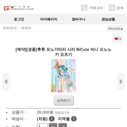
카테고리
검색
로그인
마이페이지
장바구니
관심상품
프리오더
피규어
Recent
0
[예약][경품]후류 모노가타리 시리 BiCute 바니 오노노
키 요츠기
상세보기
상품가 :
26,000
원
적립금:1%
배송비 :
(차등)
!
지역별
!
수량 :