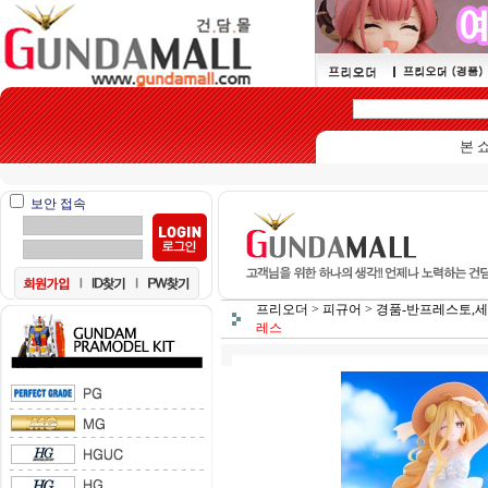
본 쇼핑몰은 1
보안 접속
프리오더
>
피규어
>
경품-반프레스토,세
레스