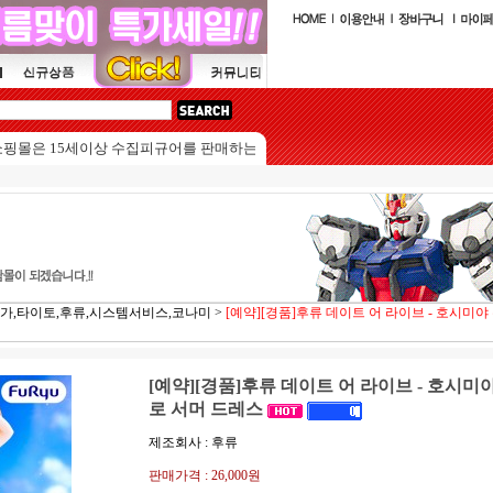
5세이상 수집피규어를 판매하는 쇼핑몰입니다.
가,타이토,후류,시스템서비스,코나미
>
[예약][경품]후류 데이트 어 라이브 - 호시미야
[예약][경품]후류 데이트 어 라이브 - 호시미
로 서머 드레스
제조회사 : 후류
판매가격 :
26,000원