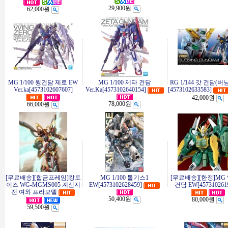
29,900원
62,000원
MG 1/100 윙건담 제로 EW
MG 1/100 제타 건담
RG 1/144 갓 건담(버
Ver.ka[4573102607607]
Ver.Ka[4573102640154]
[4573102633583]
42,000원
78,000원
66,000원
[무료배송][합금프레임]캉토
MG 1/100 톨기스1
[무료배송][한정]MG
이즈 WG-MGMS005 계신지
EW[4573102628459]
건담 EW[4573102619
전 여와 프라모델
50,400원
80,000원
59,500원