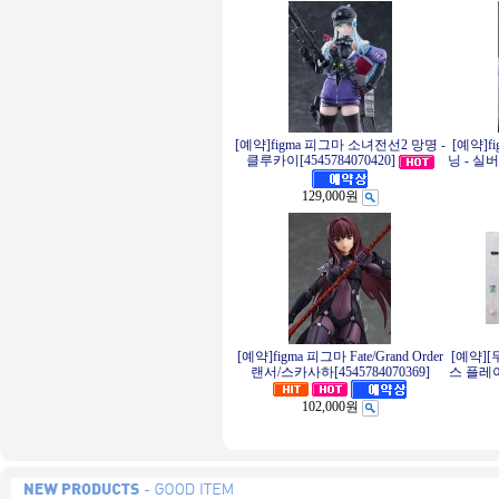
[예약]figma 피그마 소녀전선2 망명 -
[예약]f
클루카이[4545784070420]
닝 - 실버
129,000원
[예약]figma 피그마 Fate/Grand Order
[예약][
랜서/스카사하[4545784070369]
스 플레이
102,000원