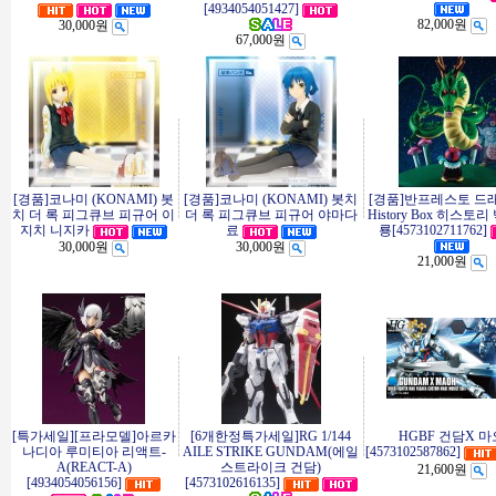
[4934054051427]
82,000원
30,000원
67,000원
[경품]코나미 (KONAMI) 봇
[경품]코나미 (KONAMI) 봇치
[경품]반프레스토 드
치 더 록 피그큐브 피규어 이
더 록 피그큐브 피규어 야마다
History Box 히스토리
지치 니지카
료
룡[4573102711762]
30,000원
30,000원
21,000원
[특가세일][프라모델]아르카
[6개한정특가세일]RG 1/144
HGBF 건담X 마
나디아 루미티아 리액트-
AILE STRIKE GUNDAM(에일
[4573102587862]
A(REACT-A)
스트라이크 건담)
21,600원
[4934054056156]
[4573102616135]