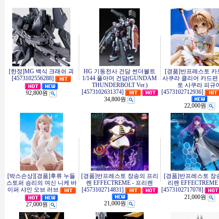
[한정]MG 백식 크래쉬 괴
HG 기동전사 건담 썬더볼트
[경품]반프레스토 
[4573102556288]
1/144 풀아머 건담(GUNDAM
사쿠라 클리어 카드편
THUNDERBOLT Ver.)
토 사쿠라 피규
[4573102631374]
[4573102712936]
92,800원
34,800원
22,000원
[박스손상][경품]후류 누들
[경품]반프레스토 장송의 프리
[경품]반프레스토 장
스토퍼 승리의 여신 니케 바
렌 EFFECTREME - 프리렌
리렌 EFFECTREM
이퍼 샤인 오브 러브
[4573102714831]
[4573102717078]
21,000원
21,000원
27,000원