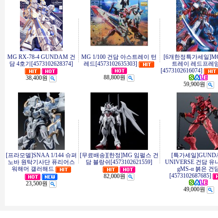
MG RX-78-4 GUNDAM 건
MG 1/100 건담 아스트레이 턴
[6개한정특가세일]M
담 4호기[4573102628374]
레드[4573102635303]
트레이 레드프레
[4573102616074]
88,800원
38,400원
59,900원
[프라모델]SNAA 1/144 슈퍼
[무료배송][한정]MG 임펄스 건
[특가세일]GUND
노바 원탁기사단 퓨리어스
담 블랑쉬[4573102621559]
UNIVERSE 건담 
워해머 갤러해드
gMS-α 붉은 건
[4573102687685]
82,000원
23,500원
49,000원