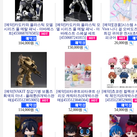
[예약]카도카와 플라스틱 모델
[예약]카도카와 플라스틱 모
[예약][경품]시스템 
시리즈 풀 메탈 패닉 - 아바레스
델 시리즈 풀 메탈 패닉 - 아
Vivit 니디 걸 오버도
트[4550687076585]
바레스트 스페셜 세트
최강 귀여운 천사(초
[4550687241815]
피규어
26,000원
104,000원
150,000원
[예약]VAKIT 장갑기병 보톰즈
[예약]피타큐트피타큐트 산
[예약]쵸코린 컬렉션
회색의 마녀 - 플래툰(6개박스판
리오 캐릭터즈(4개박스판
릭 체인지(6개박스
매)[4535123853005]
매)[4535123846564]
[4535123852909]
114,000원
52,000원
54,000원