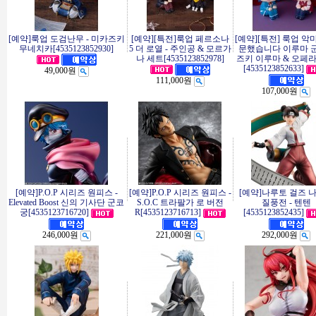
[예약]룩업 도검난무 - 미카즈키
[예약][특전]룩업 페르소나
[예약][특전] 룩업 악
무네치카[4535123852930]
5 더 로열 - 주인공 & 모르가
문했습니다 이루마 군 
나 세트[4535123852978]
즈키 이루마 & 오페라
[4535123852633]
49,000원
111,000원
107,000원
[예약]P.O.P 시리즈 원피스 -
[예약]P.O.P 시리즈 원피스 -
[예약]나루토 걸즈 
Elevated Boost 신의 기사단 군코
S.O.C 트라팔가 로 버전
질풍전 - 텐텐
궁[4535123716720]
R[4535123716713]
[4535123852435]
246,000원
221,000원
292,000원