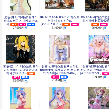
[경품]세가 케이온! 유메미
HG GTO 1/144 RX-78-2 퍼스트
RG 1/144 아카츠키
라이즈 피규어 나카노 아즈
건담 디 오리진 Ver.
와시장비)[457310267
사
[4573102589293]
27,000원
31,000원
96,000원
[경품]코나미 데스노트 프라
[경품]반프레스토 릴렉스타임
[경품]반프레스토 원
이즈 컬렉션 피규어 아마네
(Relax time) 홀로라이브 토도로
란디스타 쥬얼리 보니
미사 (미사미사)
키 하지메[4573102714169]
[4573102717290]
21,000원
21,000원
32,000원