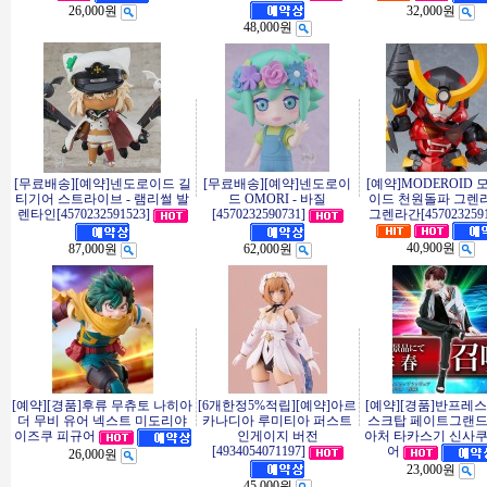
26,000원
32,000원
48,000원
[무료배송][예약]넨도로이드 길
[무료배송][예약]넨도로이
[예약]MODEROID
티기어 스트라이브 - 램리썰 발
드 OMORI - 바질
이드 천원돌파 그렌라
렌타인[4570232591523]
[4570232590731]
그렌라간[4570232591
40,900원
87,000원
62,000원
[예약][경품]후류 무츄토 나히아
[6개한정5%적립][예약]아르
[예약][경품]반프레스
더 무비 유어 넥스트 미도리야
카나디아 루미티아 퍼스트
스크탑 페이트그랜
인게이지 버전
아처 타카스기 신사쿠
이즈쿠 피규어
[4934054071197]
어
26,000원
23,000원
45,000원