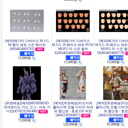
[예약]메가미 디바이스 M.S.G
[예약]메가미 디바이스
[예약]메가미 디바
09 핸드 세트 스킨 화이트
M.S.G 10 페이스 세트 PUNI
M.S.G 10 페이스 세트
[4934054093793]
MOFU 01 스킨 컬러
MOFU 01 스킨 
E[4934054093786]
D[4934054093779]
15,000원
15,000원
15,000원
[무료배송][예약]MODEROID
[예약][무료배송]카도카와
[예약][무료배송]카
모데로이드 거신 고그 - 마논 가
플라스틱 모델 시리즈 늑대
플라스틱 모델 시리즈
디언[4570232591486]
와 향신료 - 호로 DX 버전
와 향신료 - 호로
[4942330294857]
[4942330294840]
72,000원
128,000원
95,000원