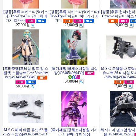
[경품]후류 러키스타(럭키스
[경품]후류 러키스타(럭키스타)
[경품]후류 헌터x헌터 E
타) Trio-Try-iT 피규어 히이
Trio-Try-iT 피규어 히이라기 카
Creative 피규어 히
라기 츠카사
가미
27,000원
27,000원
29,000원
[프라모델]프레임 암즈 걸 스
[특가세일]창채소녀정원 백설
M.S.G 모델링 서포틱
틸렛 스윔슈트 Low Visibility
짱[4934054069439]
유니트 36 미사일 &
Ver.[4934054073849]
(MW36)[4934054062
64,000원
7,000원
58,000원
M.S.G 헤비 웨폰 유닛 62 플
[특가세일]창채소녀정원 키사
헥사기어 벌크암 람다
라즈마 암즈[4934054075263]
라기 유에 가희 의상
온[4934054075270]