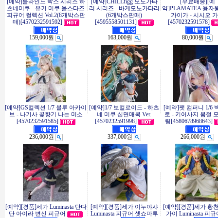
[예약]블라인드 박스 시리즈 하
[예약]CHILLfigg 모노가타
[무료배송][예
츠네미쿠 - 유키 미쿠 올스타즈
리 시리즈 - 바케모노가타리
약]PLAMATEA 용자
피규어 컬렉션 Vol.2(8개박스판
(6개박스판매)
가이가 - 시시오 
매)[4570232591592]
[4595558501131]
[4570232591578]
159,000원
163,000원
80,000원
[예약]GS컬렉션 1/7 블루 아카이
[예약]1/7 보컬로이드 - 하츠
[예약]팻 컴퍼니 1/6
브 - 나기사 꽃향기 나는 미소
네 미쿠 십면매복 Ver.
로 - 키어사지 봄철 
[4570232591585]
[4570232591998]
링[4580678968643]
236,000원
337,000원
266,000원
[예약][경품]세가 Luminasta 단다
[예약][경품]세가 이누야샤
[예약][경품]세가 황
단 아이라 변신 피규어
Luminasta 피규어 셋쇼마루
가이 Luminasta 피