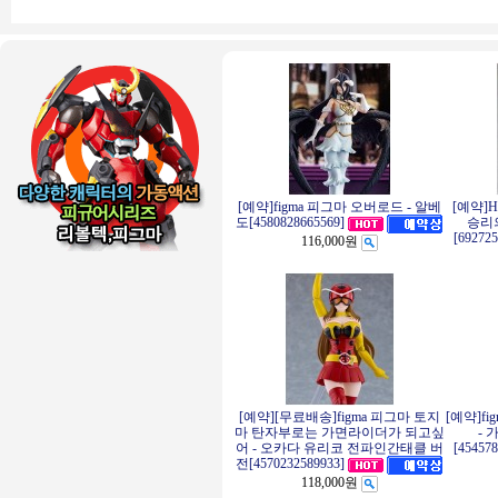
[예약]figma 피그마 오버로드 - 알베
[예약]
승리의
도[4580828665569]
[69272
116,000원
[예약][무료배송]figma 피그마 토지
[예약]f
마 탄자부로는 가면라이더가 되고싶
- 
어 - 오카다 유리코 전파인간태클 버
[45457
전[4570232589933]
118,000원