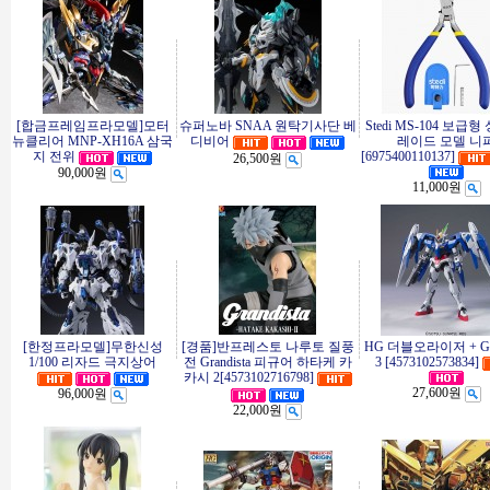
[합금프레임프라모델]모터
슈퍼노바 SNAA 원탁기사단 베
Stedi MS-104 보급형
뉴클리어 MNP-XH16A 삼국
디비어
레이드 모델 니
지 전위
[6975400110137]
26,500원
90,000원
11,000원
[한정프라모델]무한신성
[경품]반프레스토 나루토 질풍
HG 더블오라이저 + G
1/100 리자드 극지상어
전 Grandista 피규어 하타케 카
3 [4573102573834]
카시 2[4573102716798]
27,600원
96,000원
22,000원