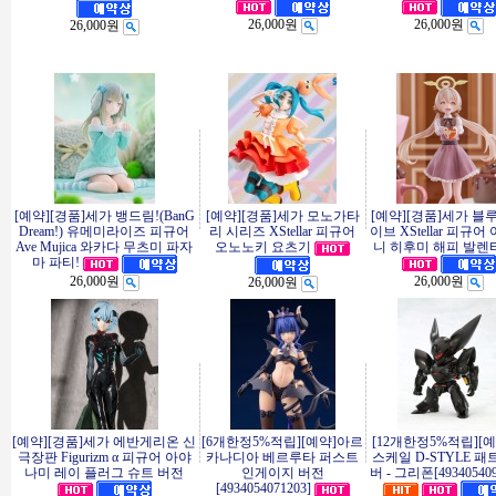
26,000원
26,000원
26,000원
[예약][경품]세가 뱅드림!(BanG
[예약][경품]세가 모노가타
[예약][경품]세가 블
Dream!) 유메미라이즈 피규어
리 시리즈 XStellar 피규어
이브 XStellar 피규어
Ave Mujica 와카다 무츠미 파자
오노노키 요츠기
니 히후미 해피 발렌타
마 파티!
26,000원
26,000원
26,000원
[예약][경품]세가 에반게리온 신
[6개한정5%적립][예약]아르
[12개한정5%적립][
극장판 Figurizm α 피규어 아야
카나디아 베르루타 퍼스트
스케일 D-STYLE 
나미 레이 플러그 슈트 버전
인게이지 버전
버 - 그리폰[493405409
[4934054071203]