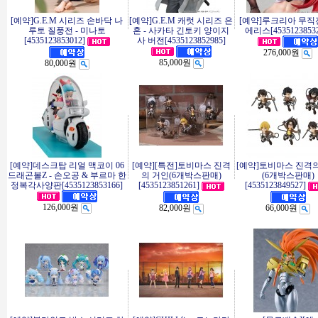
[예약]G.E.M 시리즈 손바닥 나
[예약]G.E.M 캐럿 시리즈 은
[예약]루크리아 무직전
루토 질풍전 - 미나토
혼 - 사카타 긴토키 양이지
에리스[45351238532
[4535123853012]
사 버전[4535123852985]
276,000원
85,000원
80,000원
[예약]데스크탑 리얼 맥코이 06
[예약][특전]토비마스 진격
[예약]토비마스 진격
드래곤볼Z - 손오공 & 부르마 한
의 거인(6개박스판매)
(6개박스판매)
정복각사양판[4535123853166]
[4535123851261]
[4535123849527]
126,000원
82,000원
66,000원