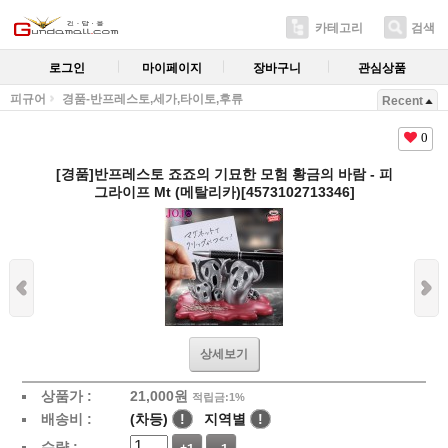
카테고리
검색
로그인
마이페이지
장바구니
관심상품
피규어
경품-반프레스토,세가,타이토,후류
Recent
0
[경품]반프레스토 죠죠의 기묘한 모험 황금의 바람 - 피
그라이프 Mt (메탈리카)[4573102713346]
상세보기
상품가 :
21,000
원
적립금:1%
배송비 :
(차등)
!
지역별
!
수량 :