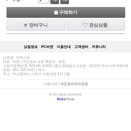
+1
-1
구매하기
장바구니
관심상품
상점정보
PC버젼
이용안내
고객센터
커뮤니티
상호명 : 리캐스트
대표 : 최현 | 개인정보 보호 책임자 : 최현
사업자등록번호 :603-06-32865 | 통신판매업신고번호 : 제2021-부산사하-0361호
전화 : 051-205-5427 | 팩스 :
주소 : 부산광역시 사하구 낙동대로 511 2층
이용약관
|
개인정보처리방침
ⓒ All rights reserved.
Make
Shop