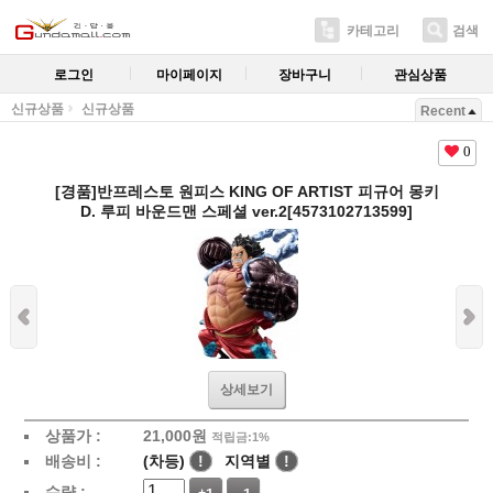
카테고리
검색
로그인
마이페이지
장바구니
관심상품
신규상품
신규상품
Recent
0
[경품]반프레스토 원피스 KING OF ARTIST 피규어 몽키
D. 루피 바운드맨 스페셜 ver.2[4573102713599]
상세보기
상품가 :
21,000
원
적립금:1%
배송비 :
(차등)
!
지역별
!
수량 :