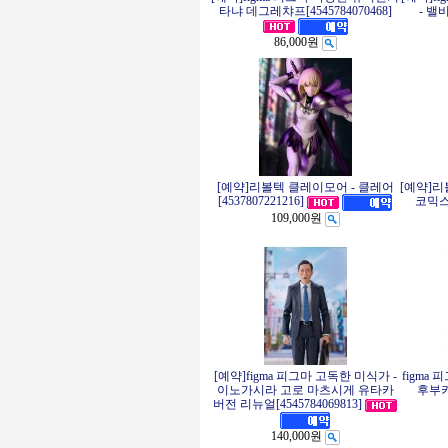
타냐 데그레챠프[4545784070468]
- 밸비
86,000원
[예약]리볼텍 클레이모어 - 클레어
[예약]리
코믹스 
[4537807221216]
109,000원
[예약]figma 피그마 고독한 미식가 -
figma
이노가시라 고로 마츠시게 유타카
후부키[
버전 리뉴얼[4545784069813]
140,000원