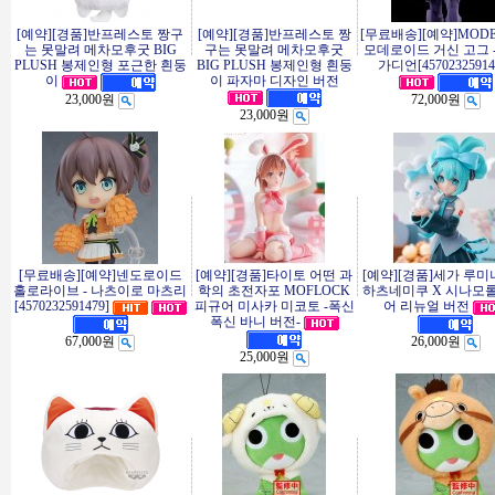
[예약][경품]반프레스토 짱구
[예약][경품]반프레스토 짱
[무료배송][예약]MODE
는 못말려 메차모후굿 BIG
구는 못말려 메차모후굿
모데로이드 거신 고그 
PLUSH 봉제인형 포근한 흰둥
BIG PLUSH 봉제인형 흰둥
가디언[45702325914
이 파자마 디자인 버전
이
23,000원
72,000원
23,000원
[무료배송][예약]넨도로이드
[예약][경품]타이토 어떤 과
[예약][경품]세가 루
홀로라이브 - 나츠이로 마츠리
학의 초전자포 MOFLOCK
하츠네미쿠 X 시나모롤
[4570232591479]
피규어 미사카 미코토 -폭신
어 리뉴얼 버전
폭신 바니 버전-
67,000원
26,000원
25,000원