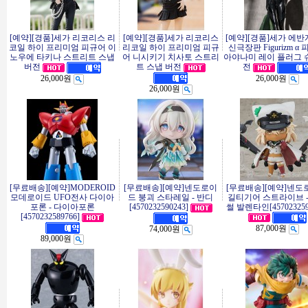
[예약][경품]세가 리코리스 리
[예약][경품]세가 리코리스
[예약][경품]세가 에
코일 하이 프리미엄 피규어 이
리코일 하이 프리미엄 피규
신극장판 Figurizm α
노우에 타키나 스트리트 스냅
어 니시키기 치사토 스트리
아야나미 레이 플러그 
트 스냅 버전
버전
전
26,000원
26,000원
26,000원
[무료배송][예약]MODEROID
[무료배송][예약]넨도로이
[무료배송][예약]넨도
모데로이드 UFO전사 다이아
드 붕괴 스타레일 - 반디
길티기어 스트라이브 -
포론 - 다이아포론
[4570232590243]
썰 발렌타인[457023259
[4570232589766]
87,000원
74,000원
89,000원