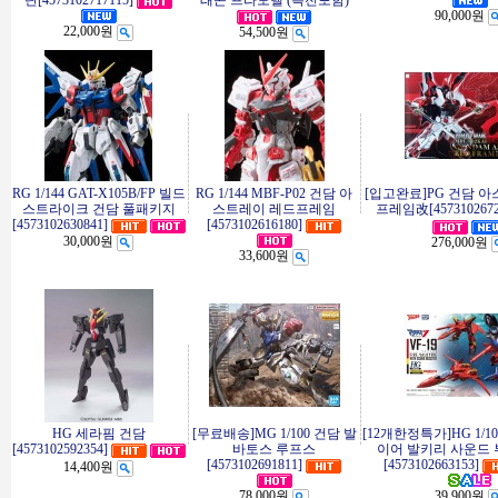
탄[4573102717115]
래곤 프라모델 (특전포함)
90,000원
22,000원
54,500원
RG 1/144 GAT-X105B/FP 빌드
RG 1/144 MBF-P02 건담 아
[입고완료]PG 건담 
스트라이크 건담 풀패키지
스트레이 레드프레임
프레임改[4573102672
[4573102630841]
[4573102616180]
30,000원
276,000원
33,600원
HG 세라핌 건담
[무료배송]MG 1/100 건담 발
[12개한정특가]HG 1/100
[4573102592354]
바토스 루프스
이어 발키리 사운드 
[4573102691811]
[4573102663153]
14,400원
78,000원
39,900원