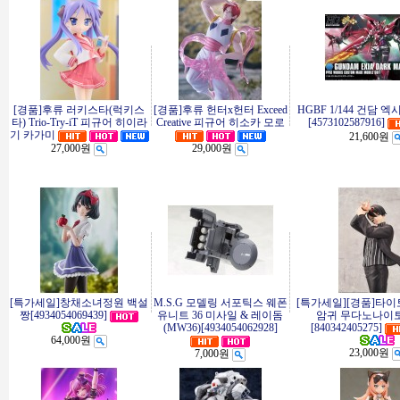
[경품]후류 러키스타(럭키스
[경품]후류 헌터x헌터 Exceed
HGBF 1/144 건담 
타) Trio-Try-iT 피규어 히이라
Creative 피규어 히소카 모로
[4573102587916]
기 카가미
21,600원
27,000원
29,000원
[특가세일]창채소녀정원 백설
M.S.G 모델링 서포틱스 웨폰
[특가세일][경품]타이토 
짱[4934054069439]
유니트 36 미사일 & 레이돔
암귀 무다노나이
(MW36)[4934054062928]
[840342405275]
64,000원
23,000원
7,000원