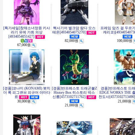
[특가세일]창채소녀정원 키사
헥사기어 벌크암 람다 오스
프레임 암즈 걸 두르가(
라기 유에 가희 의상
테온[4934054075270]
캐리코)[4934054073
[4934054051427]
82,000원
100,000원
67,000원
[경품]코나미 (KONAMI) 봇치
[경품]반프레스토 드래곤볼Z
경품]반프레스토 드래곤
더 록 피그큐브 피규어 야마다
History Box 히스토리 박스
EDGE WORKS THE
료
신룡[4573102711762]
천도사[4573102713490
30,000원
21,000원
21,000원