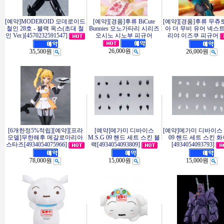
[예약]MODEROID 모데로이드
[예약][경품]후류 BiCute
[예약][경품]후류 무츄
철인 28호 - 블랙 옥스(초대 철
Bunnies 모노가타리 시리즈
아 더 무비 유어 넥스
인 Ver.)[4570232591547]
오시노 시노부 피규어
리야 이즈쿠 피규어
26,000원
35,500원
26,000원
[6개한정5%적립][예약][프라
[예약]메가미 디바이스
[예약]메가미 디바이스 M
모델]무한해후 메갈로마리아
M.S.G 09 핸드 세트 스킨 블
09 핸드 세트 스킨 
스타즈[4934054075966]
랙[4934054093809]
[4934054093793]
78,000원
15,000원
15,000원