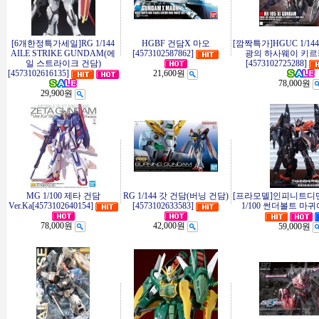
[6개한정특가세일]RG 1/144
HGBF 건담X 마오
[깜짝특가]HGUC 1/14
AILE STRIKE GUNDAM(에
[4573102587862]
광의 하사웨이 키르
일 스트라이크 건담)
[4573102725288]
[4573102616135]
21,600원
78,000원
29,900원
MG 1/100 제타 건담
RG 1/144 갓 건담(버닝 건담)
[프라모델]인피니트디
Ver.Ka[4573102640154]
[4573102633583]
1/100 썬더볼트 마
78,000원
42,000원
59,000원