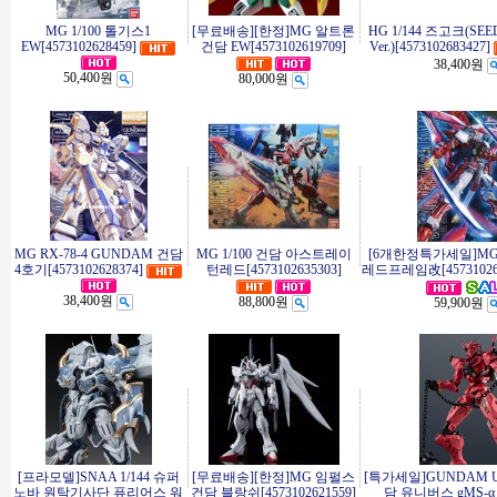
MG 1/100 톨기스1
[무료배송][한정]MG 알트론
HG 1/144 즈고크(SEE
EW[4573102628459]
건담 EW[4573102619709]
Ver.)[4573102683427]
38,400원
50,400원
80,000원
MG RX-78-4 GUNDAM 건담
MG 1/100 건담 아스트레이
[6개한정특가세일]M
4호기[4573102628374]
턴레드[4573102635303]
레드프레임改[457310261
38,400원
88,800원
59,900원
[프라모델]SNAA 1/144 슈퍼
[무료배송][한정]MG 임펄스
[특가세일]GUNDAM U
노바 원탁기사단 퓨리어스 워
건담 블랑쉬[4573102621559]
담 유니버스 gMS-