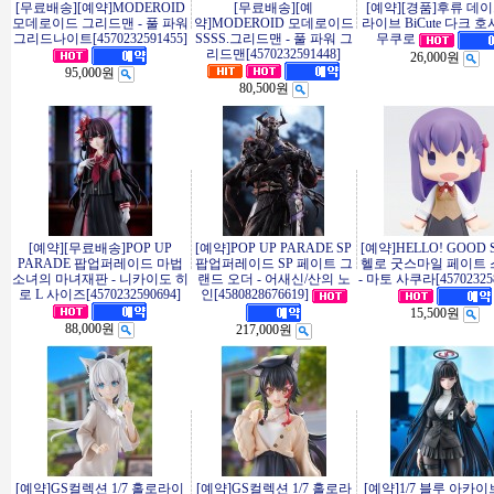
[무료배송][예약]MODEROID
[무료배송][예
[예약][경품]후류 데이
모데로이드 그리드맨 - 풀 파워
약]MODEROID 모데로이드
라이브 BiCute 다크 
그리드나이트[4570232591455]
SSSS.그리드맨 - 풀 파워 그
무쿠로
리드맨[4570232591448]
26,000원
95,000원
80,500원
[예약][무료배송]POP UP
[예약]POP UP PARADE SP
[예약]HELLO! GOOD 
PARADE 팝업퍼레이드 마법
팝업퍼레이드 SP 페이트 그
헬로 굿스마일 페이트
소녀의 마녀재판 - 니카이도 히
랜드 오더 - 어새신/산의 노
- 마토 사쿠라[457023258
로 L 사이즈[4570232590694]
인[4580828676619]
15,500원
88,000원
217,000원
[예약]GS컬렉션 1/7 홀로라이
[예약]GS컬렉션 1/7 홀로라
[예약]1/7 블루 아카이브