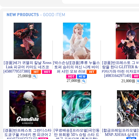
[경품]세가 귀멸의 칼날 Xross
[박스손상][경품]후류 누들스
[경품]반프레스토 그 
Link 피규어 카마도 네즈코
토퍼 승리의 여신 니케 바이
랑을 한다 GLITTER &
[4580779537380]
퍼 샤인 오브 러브
키타가와 마린 이자요이
[4983164297140]
25,000원
27,000원
21,000원
[경품]반프레스토 그란디스타
[무료배송][프라모델]곡인동
[합금프레임프라모델
도쿄구울 카네키 켄 피규어 2
만 유희왕 5D’s 슈팅 스타 드
MNP-XH16A 삼국지