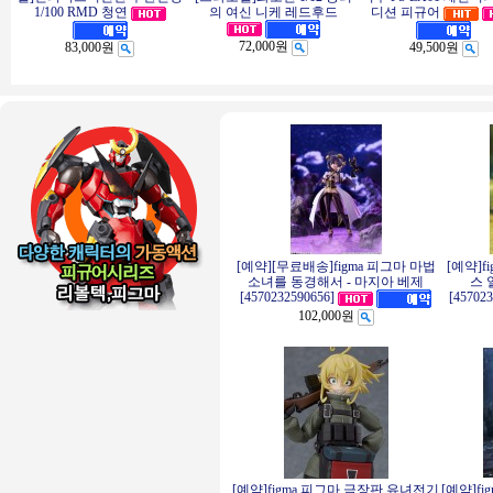
1/100 RMD 청연
의 여신 니케 레드후드
디션 피규어
72,000원
83,000원
49,500원
[예약][무료배송]figma 피그마 마법
[예약]f
소녀를 동경해서 - 마지아 베제
스 
[4570232590656]
[45702
102,000원
[예약]figma 피그마 극장판 유녀전기
[예약]f