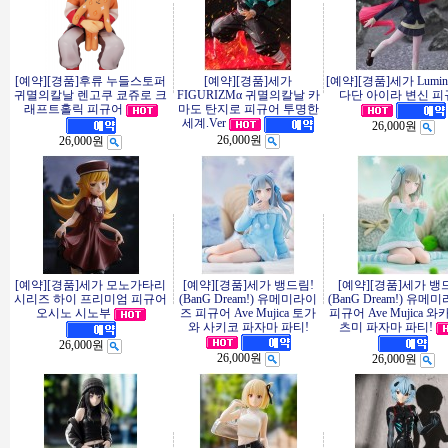
[예약][경품]후류 누들스토퍼
[예약][경품]세가
[예약][경품]세가 Lumina
귀멸의칼날 렌고쿠 쿄쥬로 크
FIGURIZMα 귀멸의칼날 카
다단 아이라 변신 피
래프트홀릭 피규어
마도 탄지로 피규어 투명한
세계.Ver
26,000원
26,000원
26,000원
[예약][경품]세가 모노가타리
[예약][경품]세가 뱅드림!
[예약][경품]세가 뱅
시리즈 하이 프리미엄 피규어
(BanG Dream!) 유메미라이
(BanG Dream!) 유메
오시노 시노부
즈 피규어 Ave Mujica 토가
피규어 Ave Mujica 와
와 사키코 파자마 파티!
츠미 파자마 파티!
26,000원
26,000원
26,000원