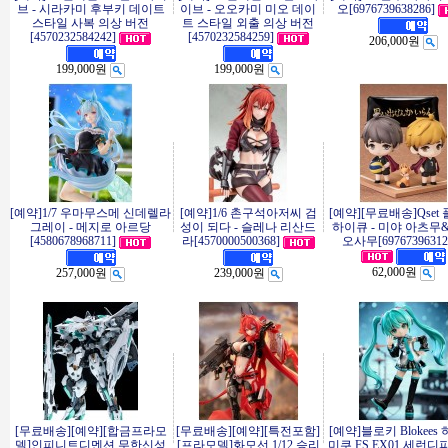
브 - 시라카미 후부키 데이트
이브 - 오오카미 미오 데이
오[6976739638286]
스타일 사복 의상 버전
트 스타일 외출 의상 버전
[4570232584242]
[4570232584259]
206,000원
199,000원
199,000원
[예약]1/7 우마무스메 신데렐라
[예약]1/6 촌구석아저씨 검
[예약][무료배송]Qset
그레이 - 메지로 아르당
성이 되다 - 슬레나 리산드
하이큐 - 미야 아츠무
[4580678968711]
라[4570000500368]
오사무[69767396312
62,000원
257,000원
239,000원
[무료배송][예약][합금프라모
[무료배송][예약][특전포함]
[예약]블로키 Blokees
델]인피니트디멘션 무한신성
[프라모델]화모선 1/12 승리
미쿠 FS EX01 세런디