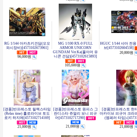
RG 1/144 아카츠키건담(오오
MG 1/100 RX-0 FULL
HGUC 1/144 샤아 전
와시장비)[4573102673961]
ARMOR UNICORN
브[4573102604538]
GUNDAM Ver.Ka(풀아머 유
20,800원
니콘 건담)[4573102615893]
96,000원
105,600원
[경품]반프레스토 릴렉스타임
[경품]반프레스토 원피스 그
[경품]반프레스토 헌
(Relax time) 홀로라이브 토도
란디스타 쥬얼리 보니 피규
아카이브 피규어 크라피
로키 하지메[4573102714169]
어[4573102717290]
(엠페러 타임)-[45731
21,000원
21,000원
21,000원