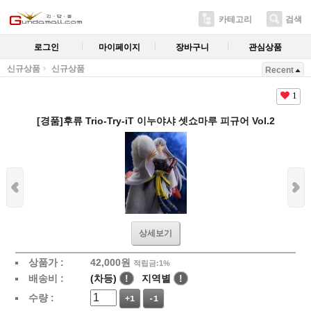
카테고리
검색
로그인
마이페이지
장바구니
관심상품
신규상품
신규상품
Recent
1
[경품]후류 Trio-Try-iT 이누야샤 셋쇼마루 피규어 Vol.2
상세보기
상품가 :
42,000
원
적립금:1%
배송비 :
(차등)
!
지역별
!
수량 :
+1
-1