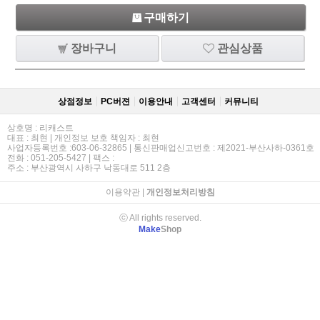
구매하기
장바구니
관심상품
상점정보
PC버젼
이용안내
고객센터
커뮤니티
상호명 : 리캐스트
대표 : 최현 | 개인정보 보호 책임자 : 최현
사업자등록번호 :603-06-32865 | 통신판매업신고번호 : 제2021-부산사하-0361호
전화 : 051-205-5427 | 팩스 :
주소 : 부산광역시 사하구 낙동대로 511 2층
이용약관
|
개인정보처리방침
ⓒ All rights reserved.
Make
Shop