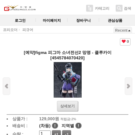
카테고리
검색
로그인
마이페이지
장바구니
관심상품
프리오더
피규어
Recent
0
[예약]figma 피그마 소녀전선2 망명 - 클루카이
[4545784070420]
상세보기
상품가 :
129,000
원
적립금:2%
배송비 :
(차등)
!
지역별
!
수량 :
+1
-1