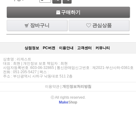
구매하기
장바구니
관심상품
상점정보
PC버젼
이용안내
고객센터
커뮤니티
상호명 : 리캐스트
대표 : 최현 | 개인정보 보호 책임자 : 최현
사업자등록번호 :603-06-32865 | 통신판매업신고번호 : 제2021-부산사하-0361호
전화 : 051-205-5427 | 팩스 :
주소 : 부산광역시 사하구 낙동대로 511 2층
이용약관
|
개인정보처리방침
ⓒ All rights reserved.
Make
Shop