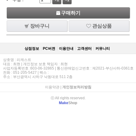
+1
-1
구매하기
장바구니
관심상품
상점정보
PC버젼
이용안내
고객센터
커뮤니티
상호명 : 리캐스트
대표 : 최현 | 개인정보 보호 책임자 : 최현
사업자등록번호 :603-06-32865 | 통신판매업신고번호 : 제2021-부산사하-0361호
전화 : 051-205-5427 | 팩스 :
주소 : 부산광역시 사하구 낙동대로 511 2층
이용약관
|
개인정보처리방침
ⓒ All rights reserved.
Make
Shop