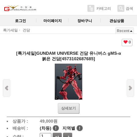
카테고리
검색
로그인
마이페이지
장바구니
관심상품
특가세일
건담
Recent
0
[특가세일]GUNDAM UNIVERSE 건담 유니버스 gMS-α
붉은 건담[4573102687685]
상세보기
상품가 :
49,000
원
배송비 :
(차등)
!
지역별
!
수량 :