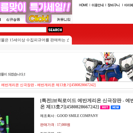
15세이상 수집피규어를 판매하는 쇼핑몰입니다.
에반게리온 신극장판 - 에반게리온 제13호기[4580828667242]
[특전]브릭로이드 에반게리온 신극장판 - 에
온 제13호기[4580828667242]
제조회사 : GOOD SMILE COMPANY
판매가격 :
17,000원