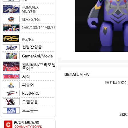
[특전]브릭로이드
BRI