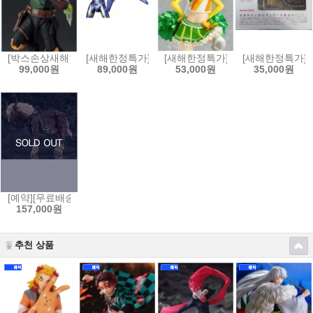
[박스손상새해한정특가]S.H.Figuarts 스타워즈:북 오브 보바펫 - 보바펫[4
[새해한정특가]MAFEX 마펙스 No.184 어벤져스:엔드게
[새해한정특가]figFIX 피그픽스 러
[새해한정특가]요
99,000원
89,000원
53,000원
35,000원
[예약][무료배송]figma 피그마 엘든링 - 영마 토렌트[4545784069653]
157,000원
추천 상품