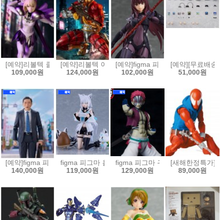
[예약]리볼텍 클레이모어 - 클레어 [4537807221216]
[예약]리볼텍 어메이징 야마구치 DC 코믹스 데스샷[453
[예약]figma 피그마 Fate/Grand 
[예약][무료배송]
109,000원
124,000원
102,000원
51,000원
[예약]figma 피그마 고독한 미식가 - 이노가시라 고로 마츠시게 유타카 버전
figma 피그마 홀로라이브 - 시라카미 후부키[4545784
figma 피그마 귀멸의 칼날 - 아카자[4
[새해한정특가]MAF
140,000원
119,000원
129,000원
89,000원