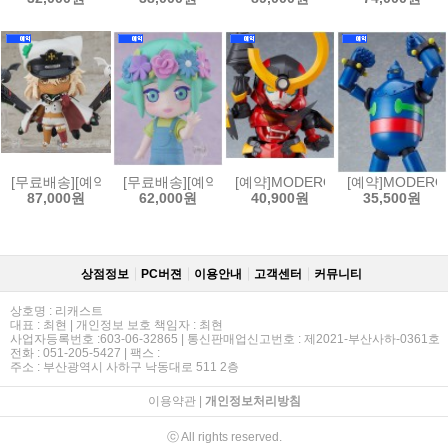
[무료배송][예약]넨도로이드 길티기어 스트라이브 - 램리썰 발렌타인[4570
[무료배송][예약]넨도로이드 OMORI - 바질[45702325
[예약]MODEROID 모데로이드 천원
[예약]MODERO
87,000원
62,000원
40,900원
35,500원
상점정보
PC버젼
이용안내
고객센터
커뮤니티
상호명 : 리캐스트
대표 : 최현 | 개인정보 보호 책임자 : 최현
사업자등록번호 :603-06-32865 | 통신판매업신고번호 : 제2021-부산사하-0361호
전화 : 051-205-5427 | 팩스 :
주소 : 부산광역시 사하구 낙동대로 511 2층
이용약관
|
개인정보처리방침
ⓒ All rights reserved.