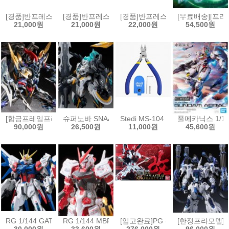
[경품]반프레스토 장송의 프리렌 EFFECTREME 페른[4573102717078
[경품]반프레스토 주술회전 MAXIMATIC 피규어 후시구
[경품]반프레스토 그란디스타 도쿄구울
[무료배송][프라
21,000원
21,000원
22,000원
54,500원
[합금프레임프라모델]모터뉴클리어 MNP-XH16A 삼국지 전위
슈퍼노바 SNAA 원탁기사단 베디비어
Stedi MS-104 보급형 싱글 블레이
풀메카닉스 1/10
90,000원
26,500원
11,000원
45,600원
RG 1/144 GAT-X105B/FP 빌드스트라이크 건담 풀패키지[4573102630
RG 1/144 MBF-P02 건담 아스트레이 레드프레임[457
[입고완료]PG 건담 아스트레이 레드프
[한정프라모델]무