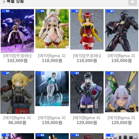
특별 상품
[예약][무료배송]figma 피그마 마법소녀를 동경해서 - 마지아 베제[45702
[예약]figma 피그마 메이드 인 어비스 열일의 황금향 - 
[예약][무료배송]figma 피그마 
[예약]figma 
102,000원
118,000원
118,000원
135,000원
[예약]figma 피그마 극장판 유녀전기 타냐 데그레챠프[4545784070468
[예약]figma 피그마 퍼스트 디센던트 - 밸비[45457840
[예약]figma 피그마 소녀전선2 망명 
[예약]figma 피
86,000원
139,000원
129,000원
129,000원