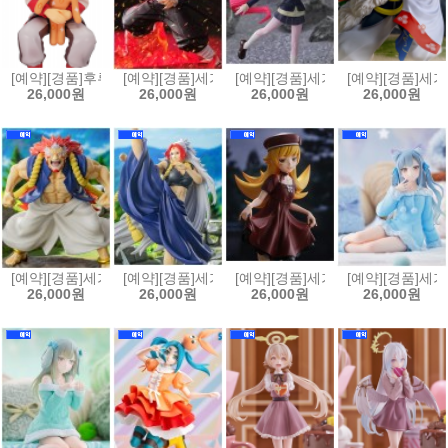
[예약][경품]후류 누들스토퍼 귀멸의칼날 렌고쿠 쿄쥬로 크래프트홀릭
[예약][경품]세가 FIGURIZMα 귀멸의칼날 카마도 탄
[예약][경품]세가 Luminasta 
[예약][경품]세가
26,000원
26,000원
26,000원
26,000원
[예약][경품]세가 황천의 츠가이 Luminasta 피규어 우
[예약][경품]세가 황천의 츠가이 Luminasta 피규어 
[예약][경품]세가 모노가타리 시
[예약][경품]세가
26,000원
26,000원
26,000원
26,000원