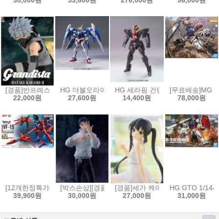
30,000원
33,600원
276,000원
96,000원
[경품]반프레스토 나루토 질풍전 Grandista 피규어 하타케 카카시 2[4573
HG 더블오라이저 + GN 소드3 [4573102573834]
HG 세라핌 건담[4573102592354]
[무료배송]MG 1
22,000원
27,600원
14,400원
78,000원
[12개한정특가]HG 1/100 VF-19 改 파이어 발키리 사운드 부스터 장비[45
[박스손상][경품]세가 주술회전 FIGURIZMα 피규어
[경품]세가 케이온! 유메미라이즈
HG GTO 1/144
39,900원
30,000원
27,000원
31,000원