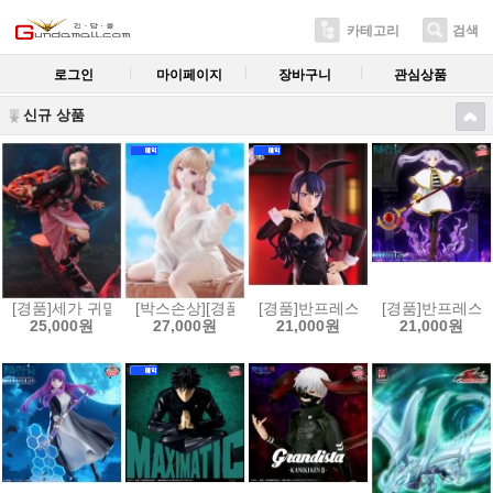
카테고리
검색
로그인
마이페이지
장바구니
관심상품
신규 상품
[경품]세가 귀멸의 칼날 Xross Link 피규어 카마도 네즈코[45807795373
[박스손상][경품]후류 누들스토퍼 승리의 여신 니케 
[경품]반프레스토 그 비스크 돌은 사랑
[경품]반프레스토 
25,000원
27,000원
21,000원
21,000원