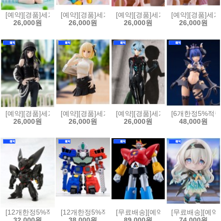
[예약][경품]세가 뱅드림!(BanG Dream!) 유메미라이즈 피규어 Ave M
[예약][경품]세가 모노가타리 시리즈 XStellar 피규
[예약][경품]세가 블루 아카이브 XS
[예약][경품]세가
26,000원
26,000원
26,000원
26,000원
[예약][경품]세가 리코리스 리코일 하이 프리미엄 피규어 이노우에 타
[예약][경품]세가 리코리스 리코일 하이 프리미엄 
[예약][경품]세가 에반게리온 신극장
[6개한정5%적립
26,000원
26,000원
26,000원
48,000원
[12개한정5%적립][예약]논스케일 D-STYLE 패트레이버 - 그리폰[493405
[12개한정5%적립][예약][프라모델]D-STYLE 용자왕 가오
[무료배송][예약]MODEROID 모데
[무료배송][예약]
32,000원
38,000원
89,000원
74,000원