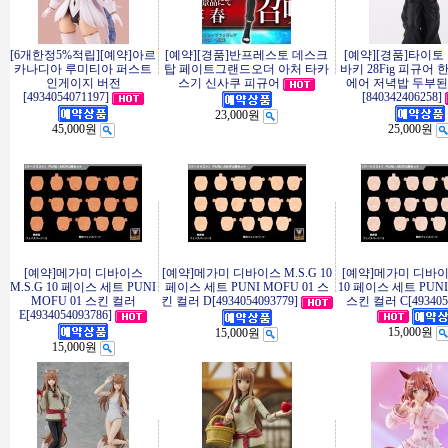
[6개한정5%적립][예약]아르
[예약][경품]반프레스토 데스크
[예약][경품]타이토
카나디아 루미티아 퍼스트
탑 페이트그랜드오더 아처 타카
바키 28Fig 피규어
인게이지 버전
스기 신사쿠 피규어
에어 저녁밥 두부된장
[4934054071197]
[840342406258]
23,000원
45,000원
25,000원
[예약]메가미 디바이스
[예약]메가미 디바이스 M.S.G 10
[예약]메가미 디바이스
M.S.G 10 페이스 세트 PUNI
페이스 세트 PUNI MOFU 01 스
10 페이스 세트 PUNI
MOFU 01 스킨 컬러
킨 컬러 D[4934054093779]
스킨 컬러 C[4934054
E[4934054093786]
15,000원
15,000원
15,000원