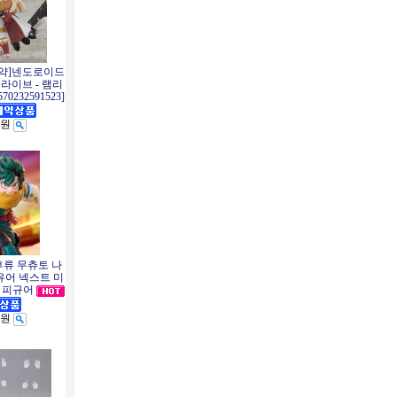
예약]넨도로이드
라이브 - 램리
0232591523]
0원
후류 무츄토 나
유어 넥스트 미
 피규어
0원