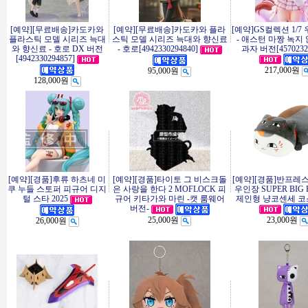
[예약][무료배송]카도카와
[예약][무료배송]카도카와 플라
[예약]GS컬렉션 1/
플라스틱 모델 시리즈 늑대
스틱 모델 시리즈 늑대와 향신료
- 애스턴 마짱 녹지
와 향신료 - 호로 DX 버전
- 호로[4942330294840]
과자 버전[45702325
[4942330294857]
217,000원
95,000원
128,000원
[예약][경품]후류 하츠네 미
[예약][경품]타이토 그 비스크돌
[예약][경품]반프레
쿠 누들 스토퍼 피규어 디지
은 사랑을 한다 2 MOFLOCK 피
우인장 SUPER BIG 
털 스타 2025
규어 키타가와 마린 -캣 룸웨어
제인형 냥코센세 코
버전-
25,000원
23,000원
26,000원