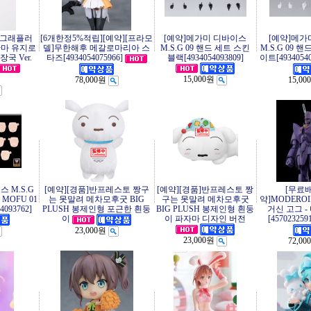
 그래플러
[6개한정5%적립][예약][프라모
[예약]메가미 디바이스
[예약]메가
 한마 유지로
델]무한해후 메갈로마리아 스
M.S.G 09 핸드 세트 스킨
M.S.G 09 
국 Ver.
타즈[4934054075966]
블랙[4934054093809]
이트[49340540
15,000원
78,000원
15,00
 M.S.G
[예약][경품]반프레스토 짱구
[예약][경품]반프레스토 짱
[무료배
 MOFU 01
는 못말려 메차모후굿 BIG
구는 못말려 메차모후굿
약]MODERO
093762]
PLUSH 봉제인형 포근한 흰둥
BIG PLUSH 봉제인형 흰둥
거신 고그 -
이 파자마 디자인 버전
[457023259
이
23,000원
23,000원
72,00