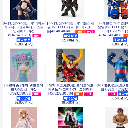
[6개한정5%적립][예약]아르
[12개한정5%적립][예약]논스케
[12개한정5%적립][
카나디아 베르루타 퍼스트
일 D-STYLE 패트레이버 - 그리
모델]D-STYLE 용
인게이지 버전
폰[4934054094073]
이거 D-STYLE 
[4934054071203]
[4934054094080]
32,000원
48,000원
38,000원
[무료배송][예약]넨도로이
[예약]MODEROID 모데로이드
[예약]MODEROID
드 OMORI - 바질
천원돌파 그렌라간 - 그렌라간
철인28호[45702325
[4570232590731]
[4570232591516]
35,500원
62,000원
40,900원