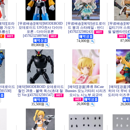
예약][프라
[무료배송][예약]MODEROID
[무료배송][예약]넨도로이
[무료배송][
자왕 가오가
모데로이드 UFO전사 다이아
드 붕괴 스타레일 - 반디
길티기어 스트
[초룡신]
포론 - 다이아포론
[4570232590243]
썰 발렌타인[457
[4570232589766]
87,00
74,000원
89,000원
 모데로이드
[예약]MODEROID 모데로이드
[예약][경품]후류 BiCute
[예약][경품]
91530]
철인 28호 - 블랙 옥스(초대 철
Bunnies 모노가타리 시리즈
히아 더 무비 
인 Ver.)[4570232591547]
오시노 시노부 피규어
도리야 이즈쿠
26,000원
35,500원
26,00