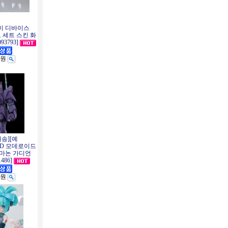
미 디바이스
핸드 세트 스킨 화
93793]
0원
송][예
ID 모데로이드
 마논 가디언
1486]
0원