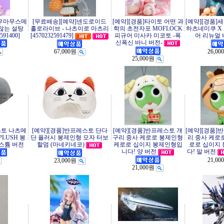
7 우마무스메
[무료배송][예약]넨도로이드
[예약][경품]타이토 어떤 과
[예약][경품]
 않는 설탕
홀로라이브 - 나츠이로 마츠리
학의 초전자포 MOFLOCK
하츠네미쿠 X
91400]
[4570232591479]
피규어 미사카 미코토 -폭
어 리뉴얼
신폭신 바니 버전-
67,000원
26,00
25,000원
스토 나츠메
[예약][경품]반프레스토 단다
[예약][경품]반프레스토 개
[예약][경품]
PLUSH 봉
단 플러시 봉제인형 모자 터보
구리 중사 케로로 봉제인형
리 중사 케로
스튬 버전
할멈 (마네키네코)
케로로 십이지 봉제인형입
로로 십이지
니다! 양 버전
다! 말 버전
21,00
23,000원
21,000원