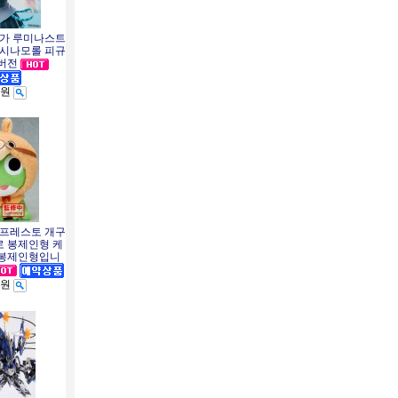
세가 루미나스트
 시나모롤 피규
 버전
0원
반프레스토 개구
로 봉제인형 케
 봉제인형입니
0원