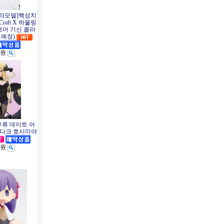
프라모델]핵성치
e Craft X 하울링
코어 기신 콜라
고예정)
0원
후류 데이트 어
e 다크 호시미야
0원