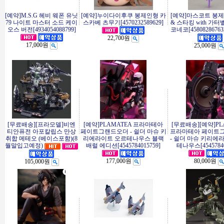
[예약]M.S.G 헤비 웨폰 유닛
[예약]누이다이후쿠 봉제인형 카
[예약]마스코트 봉
79 나이트 마스터 소드 케이
스카베 츠무기[4570232589629]
& 스타킹 with 가터
오스 버전[4934054088799]
코네코[45808286763
22,700원
17,000원
25,000원
[무료배송][프라모델]비엔
[예약]PLAMATEA 프라마테아
[무료배송][예약]PL
티안퓨전 아포칼립스 만상
페이트그랜드오더 - 쉴더 마슈 키
프라마테아 페이트
취합 메테오 (베이스포함)(8
리에라이트 오르테나우스 블랙
- 쉴더 마슈 키리에
월말입고예정)
배럴 에디션[4545784015759]
테나우스[45457840
177,000원
80,000원
105,000원