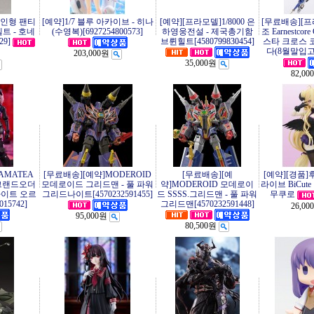
제인형 팬티
[예약]1/7 블루 아카이브 - 히나
[예약][프라모델]1/8000 은
[무료배송][
벨트 - 호네
(수영복)[6927254800573]
하영웅전설 - 제국총기함
조 Earnestcor
29]
브륀힐트[4580799830454]
스타 크로스 
다(8월말입
203,000원
35,000원
82,00
AMATEA
[무료배송][예약]MODEROID
[무료배송][예
[예약][경품]
그랜드오더
모데로이드 그리드맨 - 풀 파워
약]MODEROID 모데로이
라이브 BiCut
라이트 오르
그리드나이트[4570232591455]
드 SSSS.그리드맨 - 풀 파워
무쿠로
15742]
그리드맨[4570232591448]
26,00
95,000원
80,500원