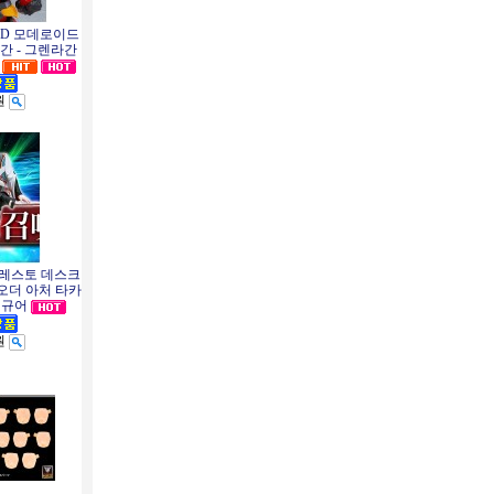
ID 모데로이드
간 - 그렌라간
원
프레스토 데스크
오더 아처 타카
피규어
원