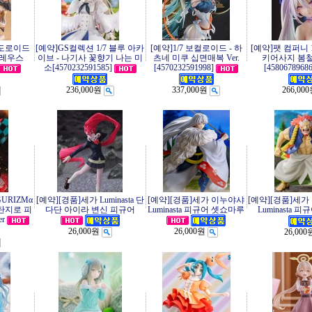
넨도로이드
[예약]GS컬렉션 1/7 블루 아카
[예약]1/7 보컬로이드 - 하
[예약]팻 컴퍼니 1
오레우스
이브 - 나기사 꽃향기 나는 미
츠네 미쿠 십면매복 Ver.
키어사지 봄
소[4570232591585]
[4570232591998]
[45806789686
236,000원
337,000원
266,00
GURIZMα
[예약][경품]세가 Luminasta 단
[예약][경품]세가 이누야샤
[예약][경품]세
탄지로 피
다단 아이라 변신 피규어
Luminasta 피규어 셋쇼마루
Luminasta 피
r
26,000원
26,000원
26,000