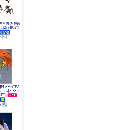
진격의 거인(6
123849527]
원
PLAMATEA
 - 시시오 가
578]
원