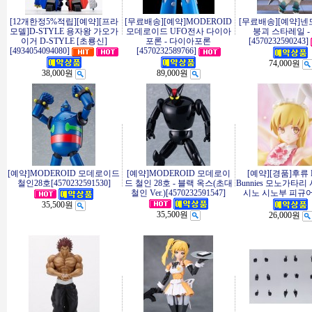
[12개한정5%적립][예약][프라
[무료배송][예약]MODEROID
[무료배송][예약]
모델]D-STYLE 용자왕 가오가
모데로이드 UFO전사 다이아
붕괴 스타레일 -
이거 D-STYLE [초룡신]
포론 - 다이아포론
[4570232590243]
[4934054094080]
[4570232589766]
74,000원
38,000원
89,000원
[예약]MODEROID 모데로이드
[예약]MODEROID 모데로이
[예약][경품]후류 B
철인28호[4570232591530]
드 철인 28호 - 블랙 옥스(초대
Bunnies 모노가타리
철인 Ver.)[4570232591547]
시노 시노부 피규
35,500원
35,500원
26,000원