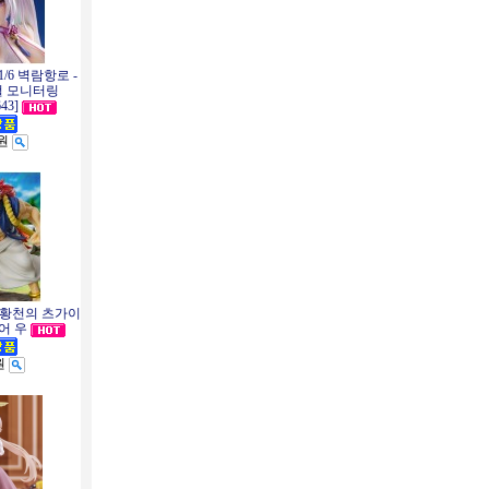
/6 벽람항로 -
철 모니터링
43]
0원
가 황천의 츠가이
규어 우
원