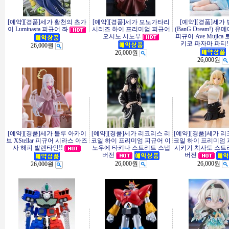
[예약][경품]세가 황천의 츠가
[예약][경품]세가 모노가타리
[예약][경품]세가 
이 Luminasta 피규어 좌
시리즈 하이 프리미엄 피규어
(BanG Dream!) 
오시노 시노부
피규어 Ave Mujica
키코 파자마 파티!
26,000원
26,000원
26,000원
[예약][경품]세가 블루 아카이
[예약][경품]세가 리코리스 리
[예약][경품]세가 
브 XStellar 피규어 시라스 아즈
코일 하이 프리미엄 피규어 이
코일 하이 프리미엄 
사 해피 발렌타인!!
노우에 타키나 스트리트 스냅
시키기 치사토 스트
버전
버전
26,000원
26,000원
26,000원