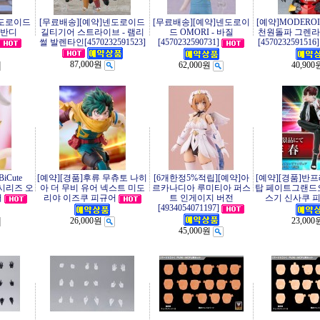
넨도로이드
[무료배송][예약]넨도로이드
[무료배송][예약]넨도로이
[예약]MODERO
 반디
길티기어 스트라이브 - 램리
드 OMORI - 바질
천원돌파 그렌라
썰 발렌타인[4570232591523]
[4570232590731]
[4570232591516]
87,000원
62,000원
40,900
iCute
[예약][경품]후류 무츄토 나히
[6개한정5%적립][예약]아
[예약][경품]반
 시리즈 오
아 더 무비 유어 넥스트 미도
르카나디아 루미티아 퍼스
탑 페이트그랜드
어
리야 이즈쿠 피규어
트 인게이지 버전
스기 신사쿠 
[4934054071197]
26,000원
23,000
45,000원