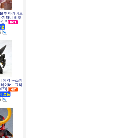
가 블루 아카이브
어 아지타니 히후
인!!
원
립][예약]논스케
트레이버 - 그리
073]
원