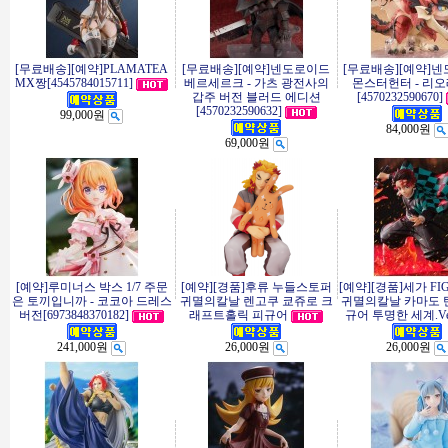
[무료배송][예약]PLAMATEA
[무료배송][예약]넨도로이드
[무료배송][예약]
MX짱[4545784015711]
베르세르크 - 가츠 광전사의
몬스터헌터 - 리
갑주 버전 블러드 에디션
[4570232590670]
[4570232590632]
99,000원
84,000원
69,000원
[예약]루미너스 박스 1/7 주문
[예약][경품]후류 누들스토퍼
[예약][경품]세가 FI
은 토끼입니까 - 코코아 드레스
귀멸의칼날 렌고쿠 쿄쥬로 크
귀멸의칼날 카마도 
버전[6973848370182]
래프트홀릭 피규어
규어 투명한 세계.Ve
241,000원
26,000원
26,000원