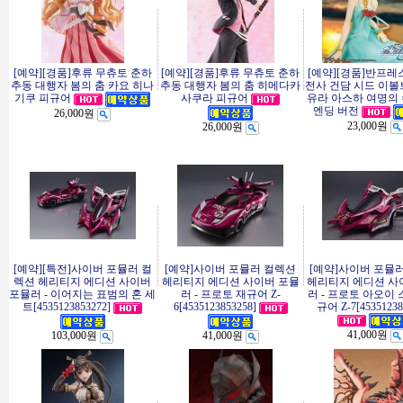
[예약][경품]후류 무츄토 춘하
[예약][경품]후류 무츄토 춘하
[예약][경품]반프레
추동 대행자 봄의 춤 카요 히나
추동 대행자 봄의 춤 히메다카
전사 건담 시드 이볼
사쿠라 피규어
유라 아스하 여명의
기쿠 피규어
엔딩 버전
26,000원
23,000원
26,000원
[예약][특전]사이버 포뮬러 컬
[예약]사이버 포뮬러 컬렉션
[예약]사이버 포뮬
렉션 헤리티지 에디션 사이버
헤리티지 에디션 사이버 포뮬
헤리티지 에디션 사
포뮬러 - 이어지는 표범의 혼 세
러 - 프로토 재규어 Z-
러 - 프로토 아오이
트[4535123853272]
6[4535123853258]
규어 Z-7[45351238
41,000원
103,000원
41,000원