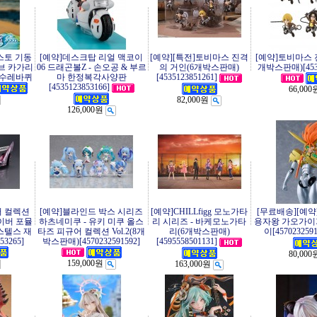
스토 기동
[예약]데스크탑 리얼 맥코이
[예약][특전]토비마스 진격
[예약]토비마스 
브 카가리
06 드래곤볼Z - 손오공 & 부르
의 거인(6개박스판매)
개박스판매)[4535
 수레바퀴
마 한정복각사양판
[4535123851261]
[4535123853166]
66,000
82,000원
126,000원
러 컬렉션
[예약]블라인드 박스 시리즈
[예약]CHILLfigg 모노가타
[무료배송][예약]
이버 포뮬
하츠네미쿠 - 유키 미쿠 올스
리 시리즈 - 바케모노가타
용자왕 가오가이가
 스텔스 재
타즈 피규어 컬렉션 Vol.2(8개
리(6개박스판매)
이[4570232591
53265]
박스판매)[4570232591592]
[4595558501131]
80,000
159,000원
163,000원