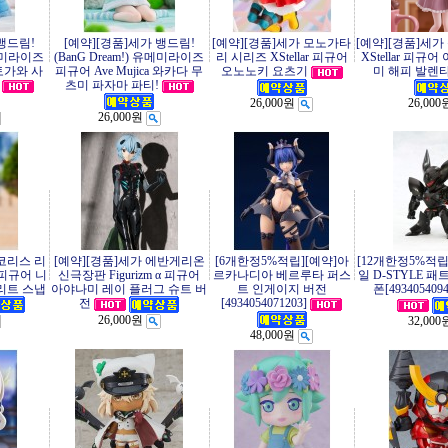
뱅드림!
[예약][경품]세가 뱅드림!
[예약][경품]세가 모노가타
[예약][경품]세
유메미라이즈
(BanG Dream!) 유메미라이즈
리 시리즈 XStellar 피규어
XStellar 피규
 토가와 사
피규어 Ave Mujica 와카다 무
오노노키 요츠기
미 해피 발렌타
츠미 파자마 파티!
26,000원
26,000
26,000원
리코리스 리
[예약][경품]세가 에반게리온
[6개한정5%적립][예약]아
[12개한정5%적
피규어 니
신극장판 Figurizm α 피규어
르카나디아 베르루타 퍼스
일 D-STYLE 패
리트 스냅
아야나미 레이 플러그 슈트 버
트 인게이지 버전
폰[4934054094
[4934054071203]
전
26,000원
32,000
48,000원