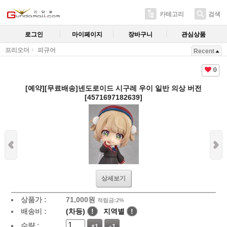
카테고리
검색
로그인
마이페이지
장바구니
관심상품
프리오더
피규어
Recent
0
[예약][무료배송]넨도로이드 시구레 우이 일반 의상 버전
[4571697182639]
상세보기
상품가 :
71,000
원
적립금:2%
배송비 :
(차등)
!
지역별
!
수량 :
+1
-1