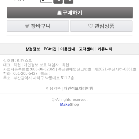
구매하기
장바구니
관심상품
상점정보
PC버젼
이용안내
고객센터
커뮤니티
상호명 : 리캐스트
대표 : 최현 | 개인정보 보호 책임자 : 최현
사업자등록번호 :603-06-32865 | 통신판매업신고번호 : 제2021-부산사하-0361호
전화 : 051-205-5427 | 팩스 :
주소 : 부산광역시 사하구 낙동대로 511 2층
이용약관
|
개인정보처리방침
ⓒ All rights reserved.
Make
Shop