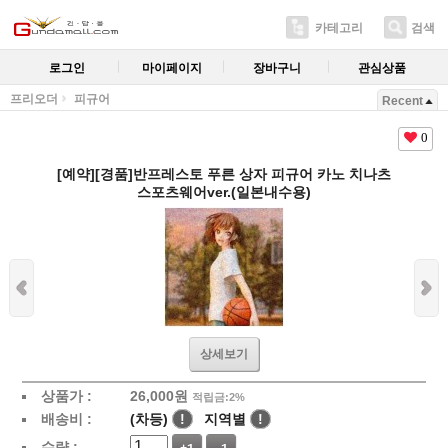
카테고리
검색
로그인
마이페이지
장바구니
관심상품
프리오더
피규어
Recent
0
[예약][경품]반프레스토 푸른 상자 피규어 카노 치나츠
스포츠웨어ver.(일본내수용)
상세보기
상품가 :
26,000
원
적립금:2%
배송비 :
(차등)
!
지역별
!
수량 :