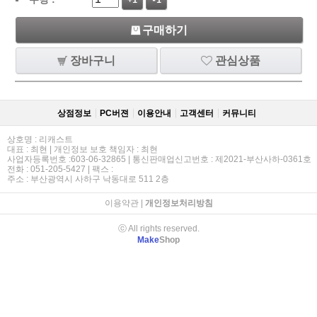
+1
-1
구매하기
장바구니
관심상품
상점정보
PC버젼
이용안내
고객센터
커뮤니티
상호명 : 리캐스트
대표 : 최현 | 개인정보 보호 책임자 : 최현
사업자등록번호 :603-06-32865 | 통신판매업신고번호 : 제2021-부산사하-0361호
전화 : 051-205-5427 | 팩스 :
주소 : 부산광역시 사하구 낙동대로 511 2층
이용약관
|
개인정보처리방침
ⓒ All rights reserved.
Make
Shop