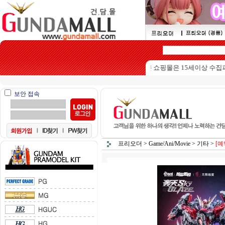
본 쇼핑몰은 15세이상 수집피규어를
보안 접속
프리오더
>
Game/Ani/Movie
>
기타
>
[예