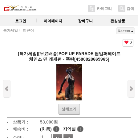
카테고리
검색
로그인
마이페이지
장바구니
관심상품
특가세일
피규어
Recent
0
[특가세일][무료배송]POP UP PARADE 팝업퍼레이드
체인소 맨 레제편 - 폭탄[4580828665965]
상세보기
상품가 :
53,000
원
배송비 :
(차등)
!
지역별
!
수량 :