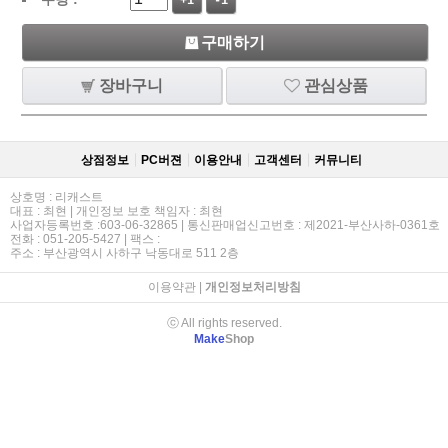
+1
-1
구매하기
장바구니
관심상품
상점정보
PC버젼
이용안내
고객센터
커뮤니티
상호명 : 리캐스트
대표 : 최현 | 개인정보 보호 책임자 : 최현
사업자등록번호 :603-06-32865 | 통신판매업신고번호 : 제2021-부산사하-0361호
전화 : 051-205-5427 | 팩스 :
주소 : 부산광역시 사하구 낙동대로 511 2층
이용약관
|
개인정보처리방침
ⓒ All rights reserved.
Make
Shop