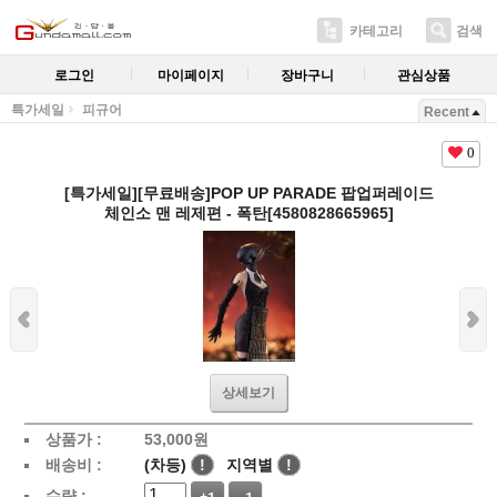
카테고리
검색
로그인
마이페이지
장바구니
관심상품
특가세일
피규어
Recent
0
[특가세일][무료배송]POP UP PARADE 팝업퍼레이드
체인소 맨 레제편 - 폭탄[4580828665965]
상세보기
상품가 :
53,000
원
배송비 :
(차등)
!
지역별
!
수량 :