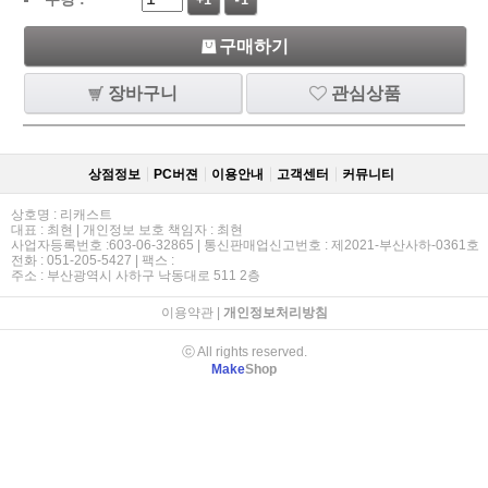
+1
-1
구매하기
장바구니
관심상품
상점정보
PC버젼
이용안내
고객센터
커뮤니티
상호명 : 리캐스트
대표 : 최현 | 개인정보 보호 책임자 : 최현
사업자등록번호 :603-06-32865 | 통신판매업신고번호 : 제2021-부산사하-0361호
전화 : 051-205-5427 | 팩스 :
주소 : 부산광역시 사하구 낙동대로 511 2층
이용약관
|
개인정보처리방침
ⓒ All rights reserved.
Make
Shop