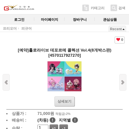
카테고리
검색
로그인
마이페이지
장바구니
관심상품
프리오더
피규어
Recent
0
[예약]홀로라이브 데포르메 콜렉션 Vol.4(8개박스판)
[4570117927270]
상세보기
상품가 :
71,000
원
적립금:2%
배송비 :
(차등)
!
지역별
!
수량 :
+1
-1