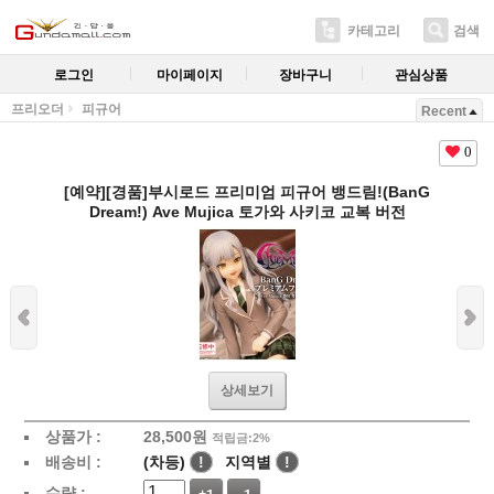
카테고리
검색
로그인
마이페이지
장바구니
관심상품
프리오더
피규어
Recent
0
[예약][경품]부시로드 프리미엄 피규어 뱅드림!(BanG
Dream!) Ave Mujica 토가와 사키코 교복 버전
상세보기
상품가 :
28,500
원
적립금:2%
배송비 :
(차등)
!
지역별
!
수량 :