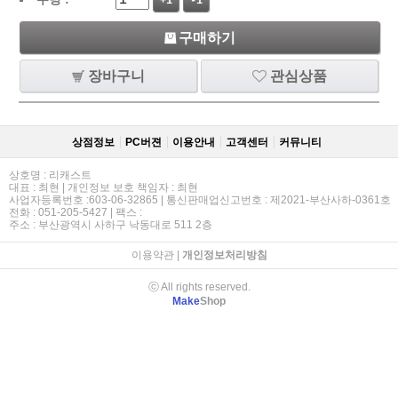
+1
-1
구매하기
장바구니
관심상품
상점정보
PC버젼
이용안내
고객센터
커뮤니티
상호명 : 리캐스트
대표 : 최현 | 개인정보 보호 책임자 : 최현
사업자등록번호 :603-06-32865 | 통신판매업신고번호 : 제2021-부산사하-0361호
전화 : 051-205-5427 | 팩스 :
주소 : 부산광역시 사하구 낙동대로 511 2층
이용약관
|
개인정보처리방침
ⓒ All rights reserved.
Make
Shop