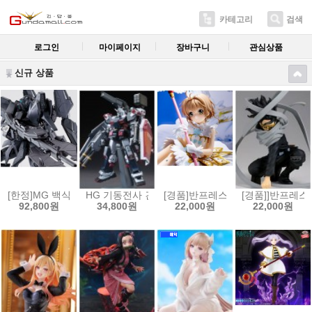
카테고리
검색
로그인
마이페이지
장바구니
관심상품
신규 상품
[한정]MG 백식 크래쉬 괴[4573102556288]
HG 기동전사 건담 썬더볼트 1/144 풀아머 건담(GUNDAM 
[경품]반프레스토 카드캡터 사쿠라 클
[경품]]반프레스토
92,800원
34,800원
22,000원
22,000원