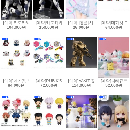
[예약]카도카와 플라스틱 모델 시리즈 풀 메탈 패닉 - 아바레스트[455068
[예약]카도카와 플라스틱 모델 시리즈 풀 메탈 패닉 - 아
[예약][경품]시스템 서비스 Vivi
[예약]메가캣 프로
104,000원
150,000원
26,000원
64,000원
[예약]메가캣 프로젝트 냐루토 나루토 질풍전 - 사제, 인연 편[453512385
[예약]RUBIK'S ID 다마고치(6개박스판매)[453512385
[예약]VAKIT 장갑기병 보톰즈 회색의
[예약]피타큐트피
64,000원
72,000원
114,000원
52,000원