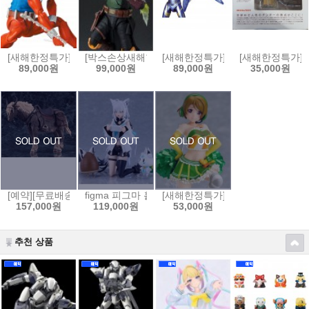
[새해한정특가]MAFEX No.186 스칼렛 스파이더(코믹 COMIC Ver.)[4530
[박스손상새해한정특가]S.H.Figuarts 스타워즈:북 오브
[새해한정특가]MAFEX 마펙스 No.
[새해한정특가]요
89,000원
99,000원
89,000원
35,000원
[예약][무료배송]figma 피그마 엘든링 - 영마 토렌트[4545784069653]
figma 피그마 홀로라이브 - 시라카미 후부키[4545784
[새해한정특가]figFIX 피그픽스 러
157,000원
119,000원
53,000원
추천 상품