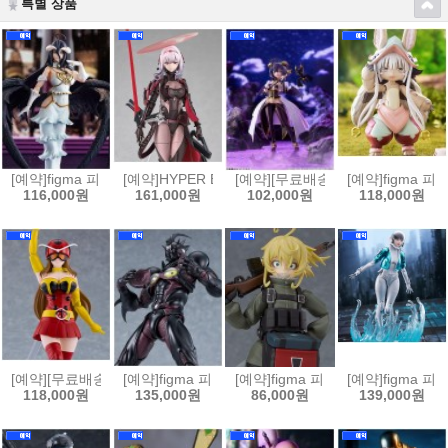
특별 상품
[예약]figma 피그마 오버로드 - 알베도[4580828665569]
[예약]HYPER BODY 하이퍼 바디 승리의 여신 니케 - 홍
[예약][무료배송]figma 피그마 마법
[예약]figma 
116,000원
161,000원
102,000원
118,000원
[예약][무료배송]figma 피그마 토지마 탄자부로는 가면라이더가 되고싶어 
[예약]figma 피그마 강식장갑 가이버 - 가이버 3 얼티밋
[예약]figma 피그마 극장판 유녀전기
[예약]figma 피
118,000원
135,000원
86,000원
139,000원