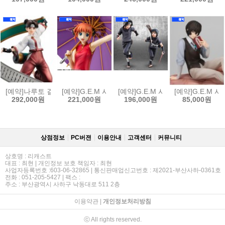
[예약]나루토 걸즈 나루토 질풍전 - 텐텐[4535123852435]
[예약]G.E.M 시리즈 은혼 - 카구라 (한정복각판)[45351
[예약]G.E.M 시리즈 나루토 질풍전 
[예약]G.E.M 
292,000원
221,000원
196,000원
85,000원
상점정보
PC버젼
이용안내
고객센터
커뮤니티
상호명 : 리캐스트
대표 : 최현 | 개인정보 보호 책임자 : 최현
사업자등록번호 :603-06-32865 | 통신판매업신고번호 : 제2021-부산사하-0361호
전화 : 051-205-5427 | 팩스 :
주소 : 부산광역시 사하구 낙동대로 511 2층
이용약관
|
개인정보처리방침
ⓒ All rights reserved.