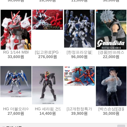
90,000원
26,500원
11,000원
30,000원
RG 1/144 MBF-P02 건담 아스트레이 레드프레임[4573102616180]
[입고완료]PG 건담 아스트레이 레드프레임改[4573102
[한정프라모델]무한신성 1/100 
[경품]반프레스토 
33,600원
276,000원
96,000원
22,000원
HG 더블오라이저 + GN 소드3 [4573102573834]
HG 세라핌 건담[4573102592354]
[12개한정특가]HG 1/100 VF-19
[박스손상][경품
27,600원
14,400원
39,900원
30,000원