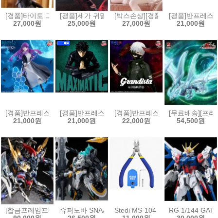
[경품]타이토 그 비스크 돌은 사랑을 한다 T-most 피규어 키타가와 마린
[경품]세가 귀멸의 칼날 Xross Link 피규어 카마도 네즈
[박스손상][경품]후류 누들스토퍼 
[경품]반프레스토 
27,000원
25,000원
27,000원
21,000원
[경품]반프레스토 장송의 프리렌 EFFECTREME 페른[4573102717078
[경품]반프레스토 주술회전 MAXIMATIC 피규어 후시구
[경품]반프레스토 그란디스타 도쿄구울
[무료배송][프라
21,000원
21,000원
22,000원
54,500원
[합금프레임프라모델]모터뉴클리어 MNP-XH16A 삼국지 전위
슈퍼노바 SNAA 원탁기사단 베디비어
Stedi MS-104 보급형 싱글 블레이
RG 1/144 GA