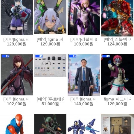
[예약]figma 피그마 소녀전선2 망명 - 클루카이[4545784070420]
[예약]figma 피그마 바니 슈트 플래닝 - 실버 배럴 라인[
[예약]리볼텍 클레이모어 - 클레어 [45
[예약]리볼텍 어메
129,000원
129,000원
109,000원
124,000원
[예약]figma 피그마 Fate/Grand Order 랜서/스카사하[4545784070369
[예약][무료배송]figma 피그마 플러스 플레이스테이션[4
[예약]figma 피그마 고독한 미식가
figma 피그마 귀
102,000원
51,000원
140,000원
129,000원