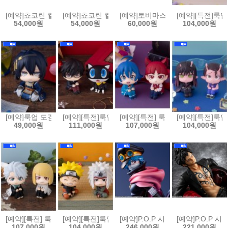
[예약]쵸코린 컬렉션 캐릭캐릭 체인지(6개박스판매)[4535123852909]
[예약]쵸코린 컬렉션 헌터x헌터(6개박스판매)[4535123
[예약]토비마스 드래곤볼 Vol.3 (6개
[예약][특전]룩업
54,000원
54,000원
60,000원
104,000원
[예약]룩업 도검난무 - 미카즈키 무네치카[4535123852930]
[예약][특전]룩업 페르소나 5 더 로열 - 주인공 & 모르가
[예약][특전] 룩업 악마에 입문했습니
[예약][특전]룩업
49,000원
111,000원
107,000원
104,000원
[예약][특전] 룩업 블리치 - 히츠가야 토시로 천년혈전편 & 히라코 신지 천
[예약][특전]룩업 나루토 질풍전 - 우즈마키 나루토 활짝 
[예약]P.O.P 시리즈 원피스 - Eleva
[예약]P.O.P 시
107,000원
104,000원
246,000원
221,000원