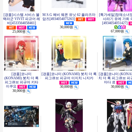
[경품]시스템 서비스 블
M.S.G 헤비 웨폰 유닛 62 플라즈마
[특가세일]창채소녀
랙라군 VIVIT 피규어 레
암즈[4934054075263]
사라기 유에 가희 
비[4533564058461]
[4934054051427]
30,000원
67,000원
25,000원
[경품]코나미
[경품]코나미 (KONAMI) 봇치 더 록
[경품]코나미 (KONAM
(KONAMI) 봇치 더 록
피그큐브 피규어 이지치 니지카
치 더 록 피그큐브 피
피그큐브 피규어 키타
마다 료
이쿠요
30,000원
30,000원
30,000원