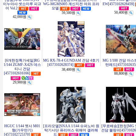
이누야샤 셋쇼마루 피규
WG-MGMS005 계신지전 여와 프라
EW[4573102628459]
어 Vol.2
모델
50,400원
59,500원
42,000원
[6개한정특가세일]RG
MG RX-78-4 GUNDAM 건담 4호기
MG 1/100 건담 아
1/144 ZGMF-X42S 데스
[4573102628374]
턴레드[4573102635
티니 건담
38,400원
[4573102616166]
88,800원
29,900원
HGUC 1/144 멧사 M01
[프라모델]SNAA 1/144 슈퍼노바 원
[무료배송][한정]MG
형(가우만기)
탁기사단 퓨리어스 워해머 갤러해
건담 블랑쉬[457310262
[4573102725370]
드