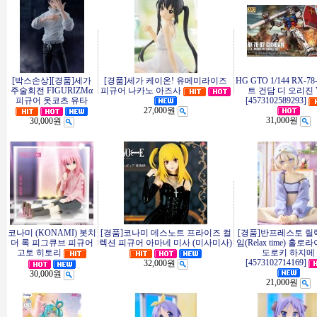
[박스손상][경품]세가
[경품]세가 케이온! 유메미라이즈
HG GTO 1/144 RX-7
주술회전 FIGURIZMα
피규어 나카노 아즈사
트 건담 디 오리진 V
피규어 옷코츠 유타
[4573102589293]
27,000원
31,000원
30,000원
코나미 (KONAMI) 봇치
[경품]코나미 데스노트 프라이즈 컬
[경품]반프레스토 
더 록 피그큐브 피규어
렉션 피규어 아마네 미사 (미사미사)
임(Relax time) 홀로
고토 히토리
도로키 하지메
[4573102714169]
32,000원
30,000원
21,000원