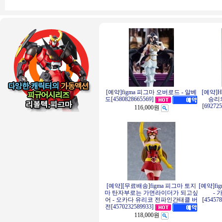
[예약]figma 피그마 오버로드 - 알베
[예약]
승리의
도[4580828665569]
[69272
116,000원
[예약][무료배송]figma 피그마 토지
[예약]f
마 탄자부로는 가면라이더가 되고싶
- 
어 - 오카다 유리코 전파인간태클 버
[45457
전[4570232589933]
118,000원