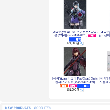
[예약]figma 피그마 소녀전선2 망명 -
[예약]f
클루카이[4545784070420]
닝 - 실버
129,000원
[예약]figma 피그마 Fate/Grand Order
[예약][
랜서/스카사하[4545784070369]
스 플레이
102,000원