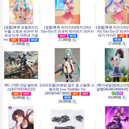
[경품]후류 보컬로이드
[경품]후류 러키스타(럭키스타)
[경품]후류 러키스타
누들 스토퍼 피규어 하
Trio-Try-iT 피규어 히이라기 츠카사
타) Trio-Try-iT 피
츠네 미쿠 10주년 기념
라기 카가미
ver.
27,000원
27,000원
27,000원
MG 1/100 건담 발바토
[프라모델]프레임 암즈 걸 스틸렛 스
[특가세일]창채소녀
스[4573102582225]
윔슈트 Low Visibility Ver.
설짱[4934054069439]
[4934054073849]
64,000원
58,800원
58,000원