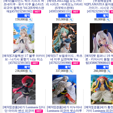
[예약]블라인드 박스 시리즈 하
[예약]CHILLfigg 모노가타
[무료배송][예
츠네미쿠 - 유키 미쿠 올스타즈
리 시리즈 - 바케모노가타리
약]PLAMATEA 용자
피규어 컬렉션 Vol.2(8개박스판
(6개박스판매)
가이가 - 시시오 
매)[4570232591592]
[4595558501131]
[4570232591578]
159,000원
163,000원
80,000원
[예약]GS컬렉션 1/7 블루 아카이
[예약]1/7 보컬로이드 - 하츠
[예약]팻 컴퍼니 1/6
브 - 나기사 꽃향기 나는 미소
네 미쿠 십면매복 Ver.
로 - 키어사지 봄철 
[4570232591585]
[4570232591998]
링[4580678968643]
236,000원
337,000원
266,000원
[예약][경품]세가 Luminasta 단다
[예약][경품]세가 이누야샤
[예약][경품]세가 황
단 아이라 변신 피규어
Luminasta 피규어 셋쇼마루
가이 Luminasta 피