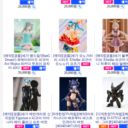
26,000원
26,000원
26,000원
[예약][경품]세가 뱅드림!(BanG
[예약][경품]세가 모노가타
[예약][경품]세가 블
Dream!) 유메미라이즈 피규어
리 시리즈 XStellar 피규어
이브 XStellar 피규어
Ave Mujica 와카다 무츠미 파자
오노노키 요츠기
니 히후미 해피 발렌타
마 파티!
26,000원
26,000원
26,000원
[예약][경품]세가 에반게리온 신
[6개한정5%적립][예약]아르
[12개한정5%적립][
극장판 Figurizm α 피규어 아야
카나디아 베르루타 퍼스트
스케일 D-STYLE 
나미 레이 플러그 슈트 버전
인게이지 버전
버 - 그리폰[493405409
[4934054071203]