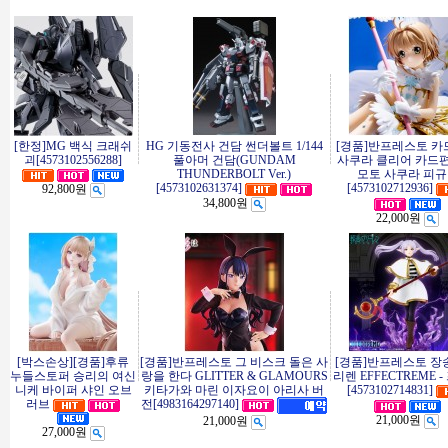
[한정]MG 백식 크래쉬
HG 기동전사 건담 썬더볼트 1/144
[경품]반프레스토 
괴[4573102556288]
풀아머 건담(GUNDAM
사쿠라 클리어 카드편
THUNDERBOLT Ver.)
모토 사쿠라 피
[4573102631374]
[4573102712936]
92,800원
34,800원
22,000원
[박스손상][경품]후류
[경품]반프레스토 그 비스크 돌은 사
[경품]반프레스토 장
누들스토퍼 승리의 여신
랑을 한다 GLITTER & GLAMOURS
리렌 EFFECTREME 
니케 바이퍼 샤인 오브
키타가와 마린 이자요이 아리사 버
[4573102714831]
러브
전[4983164297140]
21,000원
21,000원
27,000원