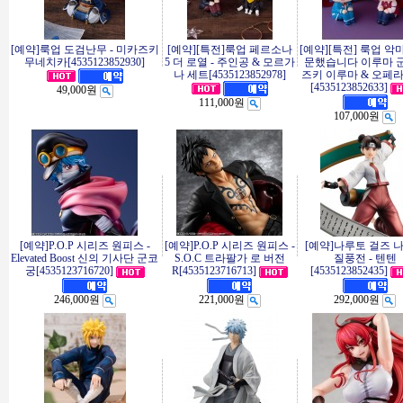
[예약]룩업 도검난무 - 미카즈키
[예약][특전]룩업 페르소나
[예약][특전] 룩업 악
무네치카[4535123852930]
5 더 로열 - 주인공 & 모르가
문했습니다 이루마 군 
나 세트[4535123852978]
즈키 이루마 & 오페라
[4535123852633]
49,000원
111,000원
107,000원
[예약]P.O.P 시리즈 원피스 -
[예약]P.O.P 시리즈 원피스 -
[예약]나루토 걸즈 
Elevated Boost 신의 기사단 군코
S.O.C 트라팔가 로 버전
질풍전 - 텐텐
궁[4535123716720]
R[4535123716713]
[4535123852435]
246,000원
221,000원
292,000원