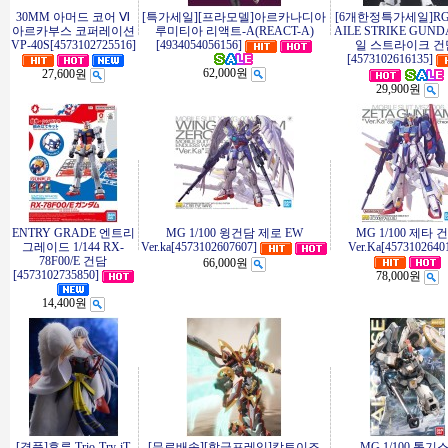
30MM 아머드 코어 Ⅵ
[특가세일][프라모델]아르카나디아
[6개한정특가세일]RG 1
아르카부스 코퍼레이션
루미티아 리액트-A(REACT-A)
AILE STRIKE GUN
VP-40S[4573102725516]
[4934054056156]
일 스트라이크 건
[4573102616135]
62,000원
27,600원
29,900원
ENTRY GRADE 엔트리
MG 1/100 윙건담 제로 EW
MG 1/100 제타 
그레이드 1/144 RX-
Ver.ka[4573102607607]
Ver.Ka[4573102640
78F00/E 건담
66,000원
[4573102735850]
78,000원
14,400원
[경품]후류 Trio-Try-iT
[무료배송][합금프레임]캉토이즈
MG 1/100 톨기스