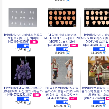
[예약]메가미 디바이스 M.S.G
[예약]메가미 디바이스
[예약]메가미 디바
09 핸드 세트 스킨 화이트
M.S.G 10 페이스 세트 PUNI
M.S.G 10 페이스 세트
[4934054093793]
MOFU 01 스킨 컬러
MOFU 01 스킨 
E[4934054093786]
D[4934054093779]
15,000원
15,000원
15,000원
[무료배송][예약]MODEROID
[예약][무료배송]카도카와
[예약][무료배송]카
모데로이드 거신 고그 - 마논 가
플라스틱 모델 시리즈 늑대
플라스틱 모델 시리즈
디언[4570232591486]
와 향신료 - 호로 DX 버전
와 향신료 - 호로
[4942330294857]
[4942330294840]
72,000원
128,000원
95,000원