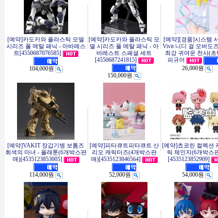
[예약]카도카와 플라스틱 모델
[예약]카도카와 플라스틱 모
[예약][경품]시스템 
시리즈 풀 메탈 패닉 - 아바레스
델 시리즈 풀 메탈 패닉 - 아
Vivit 니디 걸 오버도
트[4550687076585]
바레스트 스페셜 세트
최강 귀여운 천사(초
[4550687241815]
피규어
26,000원
104,000원
150,000원
[예약]VAKIT 장갑기병 보톰즈
[예약]피타큐트피타큐트 산
[예약]쵸코린 컬렉션
회색의 마녀 - 플래툰(6개박스판
리오 캐릭터즈(4개박스판
릭 체인지(6개박스
매)[4535123853005]
매)[4535123846564]
[4535123852909]
114,000원
52,000원
54,000원