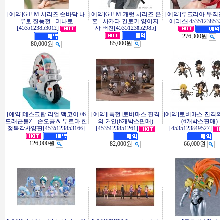
[예약]G.E.M 시리즈 손바닥 나
[예약]G.E.M 캐럿 시리즈 은
[예약]루크리아 무직전
루토 질풍전 - 미나토
혼 - 사카타 긴토키 양이지
에리스[45351238532
[4535123853012]
사 버전[4535123852985]
276,000원
85,000원
80,000원
[예약]데스크탑 리얼 맥코이 06
[예약][특전]토비마스 진격
[예약]토비마스 진격
드래곤볼Z - 손오공 & 부르마 한
의 거인(6개박스판매)
(6개박스판매)
정복각사양판[4535123853166]
[4535123851261]
[4535123849527]
126,000원
82,000원
66,000원