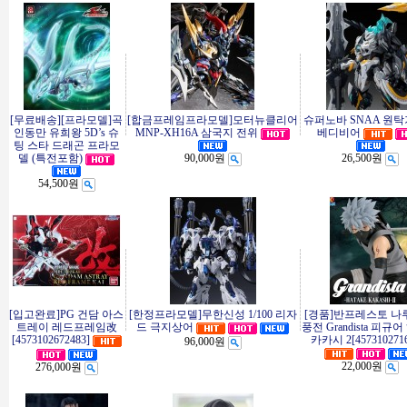
[무료배송][프라모델]곡
[합금프레임프라모델]모터뉴클리어
슈퍼노바 SNAA 원
인동만 유희왕 5D’s 슈
MNP-XH16A 삼국지 전위
베디비어
팅 스타 드래곤 프라모
델 (특전포함)
90,000원
26,500원
54,500원
[입고완료]PG 건담 아스
[한정프라모델]무한신성 1/100 리자
[경품]반프레스토 나
트레이 레드프레임改
드 극지상어
풍전 Grandista 피규
[4573102672483]
카카시 2[4573102716
96,000원
22,000원
276,000원