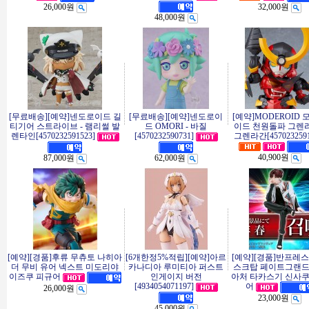
26,000원
32,000원
48,000원
[무료배송][예약]넨도로이드 길
[무료배송][예약]넨도로이
[예약]MODEROID
티기어 스트라이브 - 램리썰 발
드 OMORI - 바질
이드 천원돌파 그렌라
렌타인[4570232591523]
[4570232590731]
그렌라간[4570232591
40,900원
87,000원
62,000원
[예약][경품]후류 무츄토 나히아
[6개한정5%적립][예약]아르
[예약][경품]반프레스
더 무비 유어 넥스트 미도리야
카나디아 루미티아 퍼스트
스크탑 페이트그랜
인게이지 버전
아처 타카스기 신사쿠
이즈쿠 피규어
[4934054071197]
어
26,000원
23,000원
45,000원