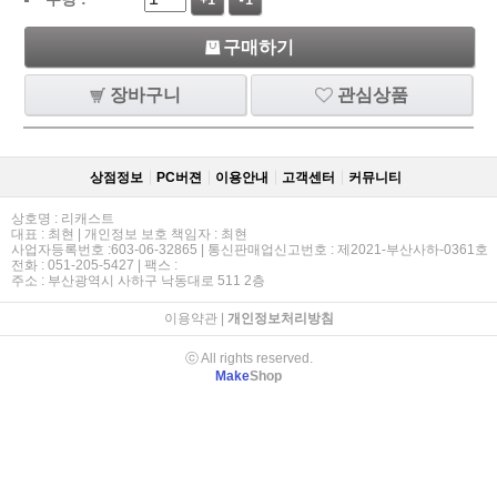
+1
-1
구매하기
장바구니
관심상품
상점정보
PC버젼
이용안내
고객센터
커뮤니티
상호명 : 리캐스트
대표 : 최현 | 개인정보 보호 책임자 : 최현
사업자등록번호 :603-06-32865 | 통신판매업신고번호 : 제2021-부산사하-0361호
전화 : 051-205-5427 | 팩스 :
주소 : 부산광역시 사하구 낙동대로 511 2층
이용약관
|
개인정보처리방침
ⓒ All rights reserved.
Make
Shop