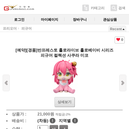
카테고리
검색
로그인
마이페이지
장바구니
관심상품
프리오더
피규어
Recent
0
[예약][경품]반프레스토 홀로라이브 홀로베이비 시리즈
피규어 컬렉션 사쿠라 미코
상세보기
상품가 :
21,000
원
적립금:2%
배송비 :
(차등)
!
지역별
!
수량 :