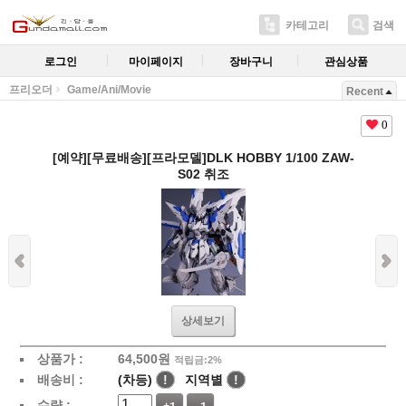
카테고리
검색
로그인
마이페이지
장바구니
관심상품
프리오더
Game/Ani/Movie
Recent
0
[예약][무료배송][프라모델]DLK HOBBY 1/100 ZAW-
S02 취조
상세보기
상품가 :
64,500
원
적립금:2%
배송비 :
(차등)
!
지역별
!
수량 :