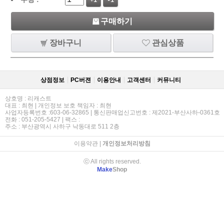
+1
-1
구매하기
장바구니
관심상품
상점정보
PC버젼
이용안내
고객센터
커뮤니티
상호명 : 리캐스트
대표 : 최현 | 개인정보 보호 책임자 : 최현
사업자등록번호 :603-06-32865 | 통신판매업신고번호 : 제2021-부산사하-0361호
전화 : 051-205-5427 | 팩스 :
주소 : 부산광역시 사하구 낙동대로 511 2층
이용약관
|
개인정보처리방침
ⓒ All rights reserved.
Make
Shop