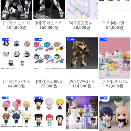
[예약]카도카와 플라스틱 모델 시리즈 풀 메탈 패닉 - 아바레스트[455068
[예약]카도카와 플라스틱 모델 시리즈 풀 메탈 패닉 - 아
[예약][경품]시스템 서비스 Vivi
[예약]메가캣 프로
104,000원
150,000원
26,000원
64,000원
[예약]메가캣 프로젝트 냐루토 나루토 질풍전 - 사제, 인연 편[453512385
[예약]RUBIK'S ID 다마고치(6개박스판매)[453512385
[예약]VAKIT 장갑기병 보톰즈 회색의
[예약]피타큐트피
64,000원
72,000원
114,000원
52,000원