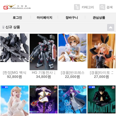
카테고리
검색
로그인
마이페이지
장바구니
관심상품
신규 상품
[한정]MG 백식 크래쉬 괴[4573102556288]
HG 기동전사 건담 썬더볼트 1/144 풀아머 건담(GUNDAM 
[경품]반프레스토 카드캡터 사쿠라 클
[경품]타이토 그
92,800원
34,800원
22,000원
27,000원