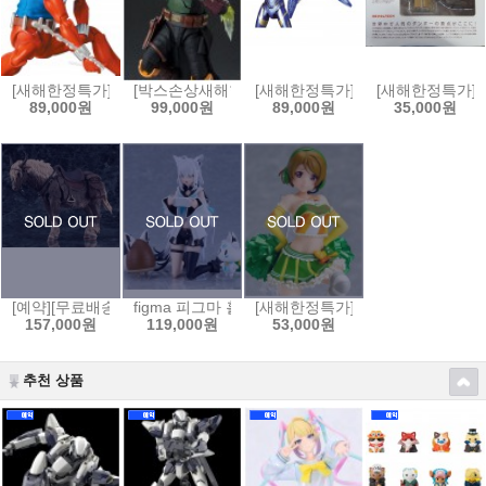
[새해한정특가]MAFEX No.186 스칼렛 스파이더(코믹 COMIC Ver.)[4530
[박스손상새해한정특가]S.H.Figuarts 스타워즈:북 오브
[새해한정특가]MAFEX 마펙스 No.
[새해한정특가]요
89,000원
99,000원
89,000원
35,000원
[예약][무료배송]figma 피그마 엘든링 - 영마 토렌트[4545784069653]
figma 피그마 홀로라이브 - 시라카미 후부키[4545784
[새해한정특가]figFIX 피그픽스 러
157,000원
119,000원
53,000원
추천 상품