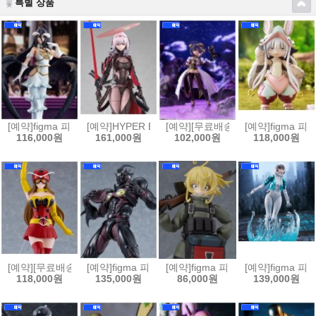
특별 상품
[예약]figma 피그마 오버로드 - 알베도[4580828665569]
[예약]HYPER BODY 하이퍼 바디 승리의 여신 니케 - 홍
[예약][무료배송]figma 피그마 마법
[예약]figma 
116,000원
161,000원
102,000원
118,000원
[예약][무료배송]figma 피그마 토지마 탄자부로는 가면라이더가 되고싶어 
[예약]figma 피그마 강식장갑 가이버 - 가이버 3 얼티밋
[예약]figma 피그마 극장판 유녀전기
[예약]figma 피
118,000원
135,000원
86,000원
139,000원