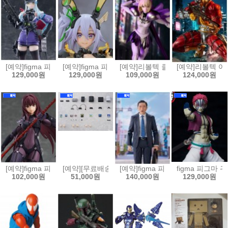
[예약]figma 피그마 소녀전선2 망명 - 클루카이[4545784070420]
[예약]figma 피그마 바니 슈트 플래닝 - 실버 배럴 라인[
[예약]리볼텍 클레이모어 - 클레어 [45
[예약]리볼텍 어메
129,000원
129,000원
109,000원
124,000원
[예약]figma 피그마 Fate/Grand Order 랜서/스카사하[4545784070369
[예약][무료배송]figma 피그마 플러스 플레이스테이션[4
[예약]figma 피그마 고독한 미식가
figma 피그마 귀
102,000원
51,000원
140,000원
129,000원