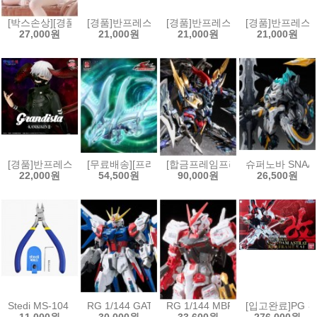
[박스손상][경품]후류 누들스토퍼 승리의 여신 니케 바이퍼 샤인 오브 
[경품]반프레스토 장송의 프리렌 EFFECTREME - 프리렌
[경품]반프레스토 장송의 프리렌 EFFE
[경품]반프레스토 
27,000원
21,000원
21,000원
21,000원
[경품]반프레스토 그란디스타 도쿄구울 카네키 켄 피규어 2탄[45731027
[무료배송][프라모델]곡인동만 유희왕 5D’s 슈팅 스
[합금프레임프라모델]모터뉴클리어 M
슈퍼노바 SNA
22,000원
54,500원
90,000원
26,500원
Stedi MS-104 보급형 싱글 블레이드 모델 니퍼[6975400110137]
RG 1/144 GAT-X105B/FP 빌드스트라이크 건담 풀패키
RG 1/144 MBF-P02 건담 아스트
[입고완료]PG 건