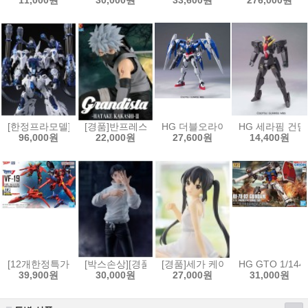
11,000원
30,000원
33,600원
276,000원
[한정프라모델]무한신성 1/100 리자드 극지상어
[경품]반프레스토 나루토 질풍전 Grandista 피규어 하타
HG 더블오라이저 + GN 소드3 [457
HG 세라핌 건담[4
96,000원
22,000원
27,600원
14,400원
[12개한정특가]HG 1/100 VF-19 改 파이어 발키리 사운드 부스터 장비[45
[박스손상][경품]세가 주술회전 FIGURIZMα 피규어
[경품]세가 케이온! 유메미라이즈
HG GTO 1/144
39,900원
30,000원
27,000원
31,000원