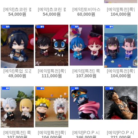
[예약]쵸코린 컬렉션 캐릭캐릭 체인지(6개박스판매)[4535123852909]
[예약]쵸코린 컬렉션 헌터x헌터(6개박스판매)[4535123
[예약]토비마스 드래곤볼 Vol.3 (6개
[예약][특전]룩업
54,000원
54,000원
60,000원
104,000원
[예약]룩업 도검난무 - 미카즈키 무네치카[4535123852930]
[예약][특전]룩업 페르소나 5 더 로열 - 주인공 & 모르가
[예약][특전] 룩업 악마에 입문했습니
[예약][특전]룩업
49,000원
111,000원
107,000원
104,000원
[예약][특전] 룩업 블리치 - 히츠가야 토시로 천년혈전편 & 히라코 신지 천
[예약][특전]룩업 나루토 질풍전 - 우즈마키 나루토 활짝 
[예약]P.O.P 시리즈 원피스 - Eleva
[예약]P.O.P 시
107,000원
104,000원
246,000원
221,000원