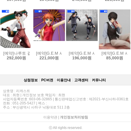
[예약]나루토 걸즈 나루토 질풍전 - 텐텐[4535123852435]
[예약]G.E.M 시리즈 은혼 - 카구라 (한정복각판)[45351
[예약]G.E.M 시리즈 나루토 질풍전 
[예약]G.E.M 
292,000원
221,000원
196,000원
85,000원
상점정보
PC버젼
이용안내
고객센터
커뮤니티
상호명 : 리캐스트
대표 : 최현 | 개인정보 보호 책임자 : 최현
사업자등록번호 :603-06-32865 | 통신판매업신고번호 : 제2021-부산사하-0361호
전화 : 051-205-5427 | 팩스 :
주소 : 부산광역시 사하구 낙동대로 511 2층
이용약관
|
개인정보처리방침
ⓒ All rights reserved.