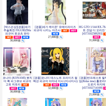
[박스손상][경품]세가
[경품]세가 케이온! 유메미라이즈
HG GTO 1/144 RX-7
주술회전 FIGURIZMα
피규어 나카노 아즈사
트 건담 디 오리진 V
피규어 옷코츠 유타
[4573102589293]
27,000원
31,000원
30,000원
코나미 (KONAMI) 봇치
[경품]코나미 데스노트 프라이즈 컬
[경품]반프레스토 
더 록 피그큐브 피규어
렉션 피규어 아마네 미사 (미사미사)
임(Relax time) 홀로
고토 히토리
도로키 하지메
[4573102714169]
32,000원
30,000원
21,000원