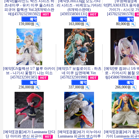
[예약]블라인드 박스 시리즈 하
[예약]CHILLfigg 모노가타
[무료배송][예
츠네미쿠 - 유키 미쿠 올스타즈
리 시리즈 - 바케모노가타리
약]PLAMATEA 용자
피규어 컬렉션 Vol.2(8개박스판
(6개박스판매)
가이가 - 시시오 
매)[4570232591592]
[4595558501131]
[4570232591578]
159,000원
163,000원
80,000원
[예약]GS컬렉션 1/7 블루 아카이
[예약]1/7 보컬로이드 - 하츠
[예약]팻 컴퍼니 1/6
브 - 나기사 꽃향기 나는 미소
네 미쿠 십면매복 Ver.
로 - 키어사지 봄철 
[4570232591585]
[4570232591998]
링[4580678968643]
236,000원
337,000원
266,000원
[예약][경품]세가 Luminasta 단다
[예약][경품]세가 이누야샤
[예약][경품]세가 황
단 아이라 변신 피규어
Luminasta 피규어 셋쇼마루
가이 Luminasta 피