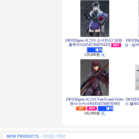
[예약]figma 피그마 소녀전선2 망명 -
[예약]f
클루카이[4545784070420]
닝 - 실버
129,000원
[예약]figma 피그마 Fate/Grand Order
[예약][
랜서/스카사하[4545784070369]
스 플레이
102,000원