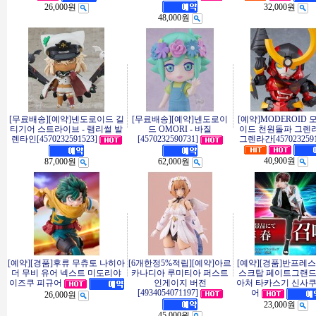
26,000원
32,000원
48,000원
[무료배송][예약]넨도로이드 길
[무료배송][예약]넨도로이
[예약]MODEROID
티기어 스트라이브 - 램리썰 발
드 OMORI - 바질
이드 천원돌파 그렌라
렌타인[4570232591523]
[4570232590731]
그렌라간[4570232591
40,900원
87,000원
62,000원
[예약][경품]후류 무츄토 나히아
[6개한정5%적립][예약]아르
[예약][경품]반프레스
더 무비 유어 넥스트 미도리야
카나디아 루미티아 퍼스트
스크탑 페이트그랜
인게이지 버전
아처 타카스기 신사쿠
이즈쿠 피규어
[4934054071197]
어
26,000원
23,000원
45,000원