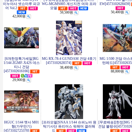
이누야샤 셋쇼마루 피규
WG-MGMS005 계신지전 여와 프라
EW[4573102628459]
어 Vol.2
모델
50,400원
59,500원
42,000원
[6개한정특가세일]RG
MG RX-78-4 GUNDAM 건담 4호기
MG 1/100 건담 아
1/144 ZGMF-X42S 데스
[4573102628374]
턴레드[4573102635
티니 건담
38,400원
[4573102616166]
88,800원
29,900원
HGUC 1/144 멧사 M01
[프라모델]SNAA 1/144 슈퍼노바 원
[무료배송][한정]MG
형(가우만기)
탁기사단 퓨리어스 워해머 갤러해
건담 블랑쉬[457310262
[4573102725370]
드