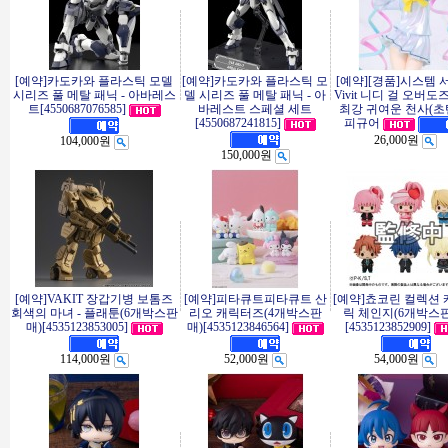
[예약]카도카와 플라스틱 모델
[예약]카도카와 플라스틱 모
[예약][경품]시스템 
시리즈 풀 메탈 패닉 - 아바레스
델 시리즈 풀 메탈 패닉 - 아
Vivit 니디 걸 오버도
트[4550687076585]
바레스트 스페셜 세트
최강 귀여운 천사(초
[4550687241815]
피규어
26,000원
104,000원
150,000원
[예약]VAKIT 장갑기병 보톰즈
[예약]피타큐트피타큐트 산
[예약]쵸코린 컬렉션
회색의 마녀 - 플래툰(6개박스판
리오 캐릭터즈(4개박스판
릭 체인지(6개박스
매)[4535123853005]
매)[4535123846564]
[4535123852909]
114,000원
52,000원
54,000원