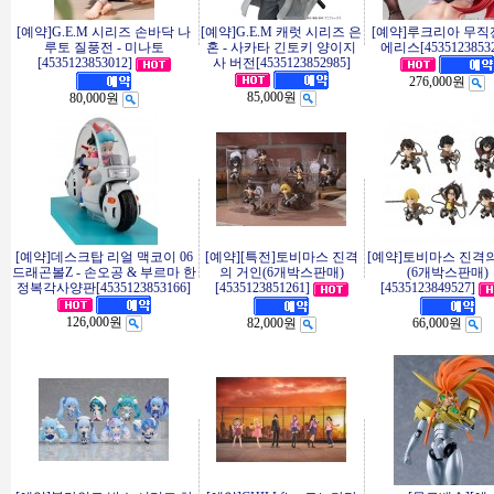
[예약]G.E.M 시리즈 손바닥 나
[예약]G.E.M 캐럿 시리즈 은
[예약]루크리아 무직전
루토 질풍전 - 미나토
혼 - 사카타 긴토키 양이지
에리스[45351238532
[4535123853012]
사 버전[4535123852985]
276,000원
85,000원
80,000원
[예약]데스크탑 리얼 맥코이 06
[예약][특전]토비마스 진격
[예약]토비마스 진격
드래곤볼Z - 손오공 & 부르마 한
의 거인(6개박스판매)
(6개박스판매)
정복각사양판[4535123853166]
[4535123851261]
[4535123849527]
126,000원
82,000원
66,000원