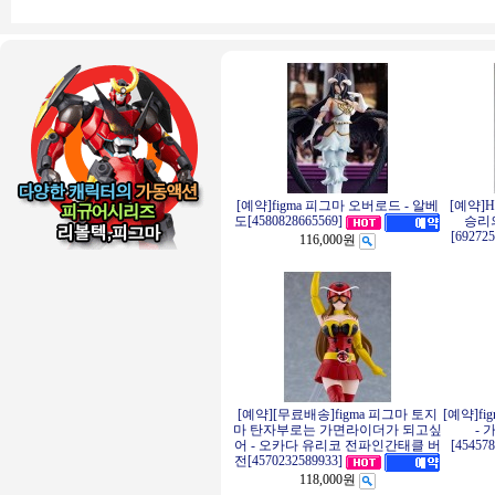
[예약]figma 피그마 오버로드 - 알베
[예약]
승리의
도[4580828665569]
[69272
116,000원
[예약][무료배송]figma 피그마 토지
[예약]f
마 탄자부로는 가면라이더가 되고싶
- 
어 - 오카다 유리코 전파인간태클 버
[45457
전[4570232589933]
118,000원