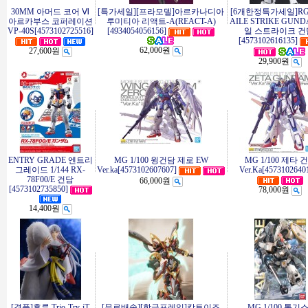
30MM 아머드 코어 Ⅵ
[특가세일][프라모델]아르카나디아
[6개한정특가세일]RG 1
아르카부스 코퍼레이션
루미티아 리액트-A(REACT-A)
AILE STRIKE GUN
VP-40S[4573102725516]
[4934054056156]
일 스트라이크 건
[4573102616135]
62,000원
27,600원
29,900원
ENTRY GRADE 엔트리
MG 1/100 윙건담 제로 EW
MG 1/100 제타 
그레이드 1/144 RX-
Ver.ka[4573102607607]
Ver.Ka[4573102640
78F00/E 건담
66,000원
[4573102735850]
78,000원
14,400원
[경품]후류 Trio-Try-iT
[무료배송][합금프레임]캉토이즈
MG 1/100 톨기스