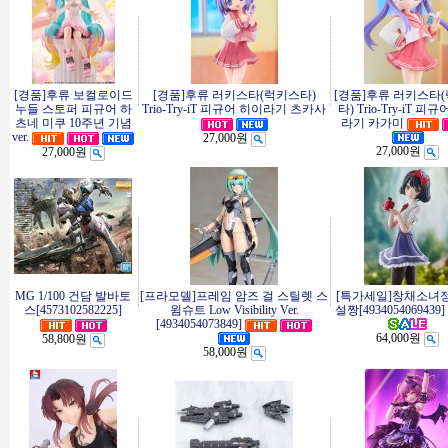
[경품]후류 보컬로이드
[경품]후류 러키스타(럭키스타)
[경품]후류 러키스타
누들 스토퍼 피규어 하
Trio-Try-iT 피규어 히이라기 츠카사
타) Trio-Try-iT 피
츠네 미쿠 10주년 기념
라기 카가미
ver.
27,000원
27,000원
27,000원
MG 1/100 건담 발바토
[프라모델]프레임 암즈 걸 스틸렛 스
[특가세일]창채소녀
스[4573102582225]
윔슈트 Low Visibility Ver.
설짱[4934054069439]
[4934054073849]
64,000원
58,800원
58,000원