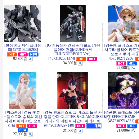
[한정]MG 백식 크래쉬
HG 기동전사 건담 썬더볼트 1/144
[경품]반프레스토 
괴[4573102556288]
풀아머 건담(GUNDAM
사쿠라 클리어 카드편
THUNDERBOLT Ver.)
모토 사쿠라 피
[4573102631374]
[4573102712936]
92,800원
34,800원
22,000원
[박스손상][경품]후류
[경품]반프레스토 그 비스크 돌은 사
[경품]반프레스토 장
누들스토퍼 승리의 여신
랑을 한다 GLITTER & GLAMOURS
리렌 EFFECTREME 
니케 바이퍼 샤인 오브
키타가와 마린 이자요이 아리사 버
[4573102714831]
러브
전[4983164297140]
21,000원
21,000원
27,000원