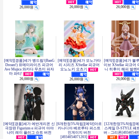
26,000원
26,000원
26,000원
[예약][경품]세가 뱅드림!(BanG
[예약][경품]세가 모노가타
[예약][경품]세가 블
Dream!) 유메미라이즈 피규어
리 시리즈 XStellar 피규어
이브 XStellar 피규어
Ave Mujica 와카다 무츠미 파자
오노노키 요츠기
니 히후미 해피 발렌타
마 파티!
26,000원
26,000원
26,000원
[예약][경품]세가 에반게리온 신
[6개한정5%적립][예약]아르
[12개한정5%적립][
극장판 Figurizm α 피규어 아야
카나디아 베르루타 퍼스트
스케일 D-STYLE 
나미 레이 플러그 슈트 버전
인게이지 버전
버 - 그리폰[493405409
[4934054071203]