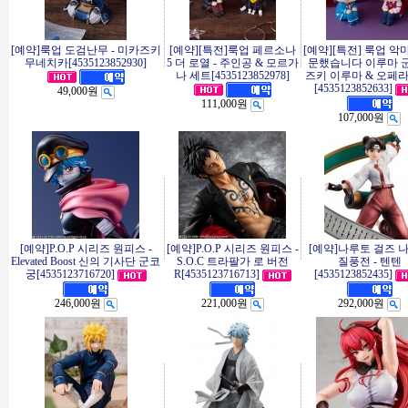
[예약]룩업 도검난무 - 미카즈키
[예약][특전]룩업 페르소나
[예약][특전] 룩업 악
무네치카[4535123852930]
5 더 로열 - 주인공 & 모르가
문했습니다 이루마 군 
나 세트[4535123852978]
즈키 이루마 & 오페라
[4535123852633]
49,000원
111,000원
107,000원
[예약]P.O.P 시리즈 원피스 -
[예약]P.O.P 시리즈 원피스 -
[예약]나루토 걸즈 
Elevated Boost 신의 기사단 군코
S.O.C 트라팔가 로 버전
질풍전 - 텐텐
궁[4535123716720]
R[4535123716713]
[4535123852435]
246,000원
221,000원
292,000원