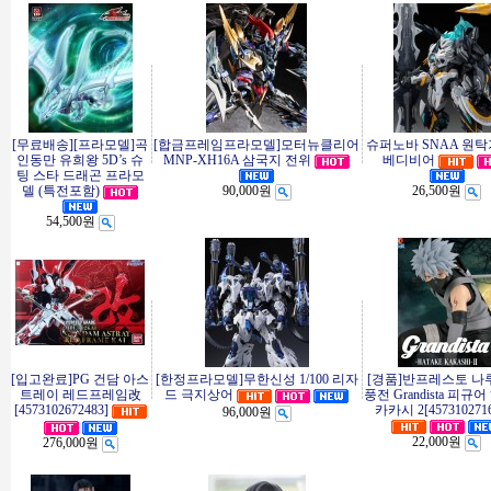
[무료배송][프라모델]곡
[합금프레임프라모델]모터뉴클리어
슈퍼노바 SNAA 원
인동만 유희왕 5D’s 슈
MNP-XH16A 삼국지 전위
베디비어
팅 스타 드래곤 프라모
델 (특전포함)
90,000원
26,500원
54,500원
[입고완료]PG 건담 아스
[한정프라모델]무한신성 1/100 리자
[경품]반프레스토 나
트레이 레드프레임改
드 극지상어
풍전 Grandista 피규
[4573102672483]
카카시 2[4573102716
96,000원
22,000원
276,000원