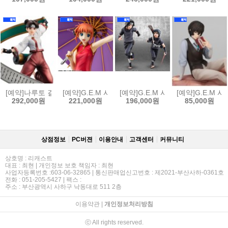
[예약]나루토 걸즈 나루토 질풍전 - 텐텐[4535123852435]
[예약]G.E.M 시리즈 은혼 - 카구라 (한정복각판)[45351
[예약]G.E.M 시리즈 나루토 질풍전 
[예약]G.E.M 
292,000원
221,000원
196,000원
85,000원
상점정보
PC버젼
이용안내
고객센터
커뮤니티
상호명 : 리캐스트
대표 : 최현 | 개인정보 보호 책임자 : 최현
사업자등록번호 :603-06-32865 | 통신판매업신고번호 : 제2021-부산사하-0361호
전화 : 051-205-5427 | 팩스 :
주소 : 부산광역시 사하구 낙동대로 511 2층
이용약관
|
개인정보처리방침
ⓒ All rights reserved.