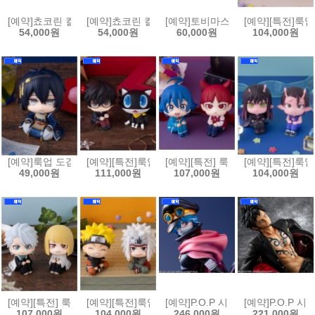
[예약]쵸코린 컬렉션 캐릭캐릭 체인지(6개박스판매)[4535123852909]
[예약]쵸코린 컬렉션 헌터x헌터(6개박스판매)[4535123
[예약]토비마스 드래곤볼 Vol.3 (6개
[예약][특전]룩업
54,000원
54,000원
60,000원
104,000원
[예약]룩업 도검난무 - 미카즈키 무네치카[4535123852930]
[예약][특전]룩업 페르소나 5 더 로열 - 주인공 & 모르가
[예약][특전] 룩업 악마에 입문했습니
[예약][특전]룩업
49,000원
111,000원
107,000원
104,000원
[예약][특전] 룩업 블리치 - 히츠가야 토시로 천년혈전편 & 히라코 신지 천
[예약][특전]룩업 나루토 질풍전 - 우즈마키 나루토 활짝 
[예약]P.O.P 시리즈 원피스 - Eleva
[예약]P.O.P 시
107,000원
104,000원
246,000원
221,000원