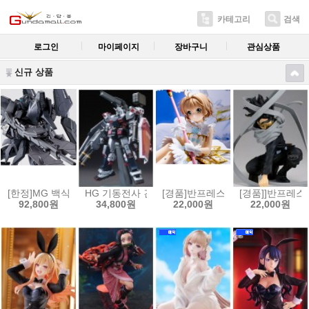
카테고리
검색
로그인
마이페이지
장바구니
관심상품
신규 상품
[한정]MG 백식 크래쉬 괴[4573102556288]
HG 기동전사 건담 썬더볼트 1/144 풀아머 건담(GUNDAM 
[경품]반프레스토 카드캡터 사쿠라 클
[경품]]반프레스토
92,800원
34,800원
22,000원
22,000원