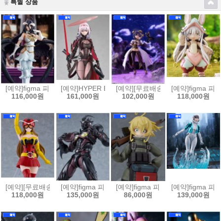
특별 상품
[예약]figma 피그마 오버로드 - 알베도[4580828665569]
[예약]HYPER BODY 하이퍼 바디 승리의 여신 니케 - 홍
[예약][무료배송]figma 피그마 마법
[예약]figma 
116,000원
161,000원
102,000원
118,000원
[예약][무료배송]figma 피그마 토지마 탄자부로는 가면라이더가 되고싶어 
[예약]figma 피그마 강식장갑 가이버 - 가이버 3 얼티밋
[예약]figma 피그마 극장판 유녀전기
[예약]figma 피
118,000원
135,000원
86,000원
139,000원