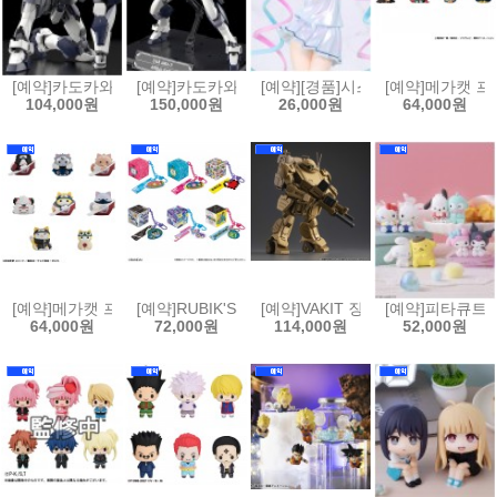
[예약]카도카와 플라스틱 모델 시리즈 풀 메탈 패닉 - 아바레스트[455068
[예약]카도카와 플라스틱 모델 시리즈 풀 메탈 패닉 - 아
[예약][경품]시스템 서비스 Vivi
[예약]메가캣 프로
104,000원
150,000원
26,000원
64,000원
[예약]메가캣 프로젝트 냐루토 나루토 질풍전 - 사제, 인연 편[453512385
[예약]RUBIK'S ID 다마고치(6개박스판매)[453512385
[예약]VAKIT 장갑기병 보톰즈 회색의
[예약]피타큐트피
64,000원
72,000원
114,000원
52,000원