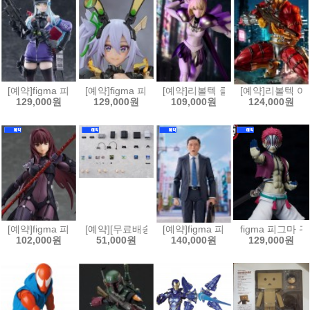
[예약]figma 피그마 소녀전선2 망명 - 클루카이[4545784070420]
[예약]figma 피그마 바니 슈트 플래닝 - 실버 배럴 라인[
[예약]리볼텍 클레이모어 - 클레어 [45
[예약]리볼텍 어메
129,000원
129,000원
109,000원
124,000원
[예약]figma 피그마 Fate/Grand Order 랜서/스카사하[4545784070369
[예약][무료배송]figma 피그마 플러스 플레이스테이션[4
[예약]figma 피그마 고독한 미식가
figma 피그마 귀
102,000원
51,000원
140,000원
129,000원