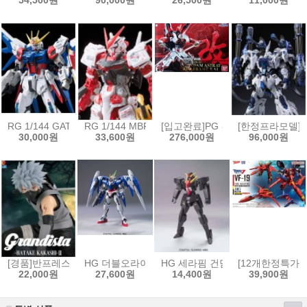
54,500원
90,000원
26,500원
11,000원
RG 1/144 GAT-X105B/FP 빌드스트라이크 건담 풀패키지[4573102630
RG 1/144 MBF-P02 건담 아스트레이 레드프레임[457
[입고완료]PG 건담 아스트레이 레드프
[한정프라모델]무
30,000원
33,600원
276,000원
96,000원
[경품]반프레스토 나루토 질풍전 Grandista 피규어 하타케 카카시 2[4573
HG 더블오라이저 + GN 소드3 [4573102573834]
HG 세라핌 건담[4573102592354]
[12개한정특가]H
22,000원
27,600원
14,400원
39,900원