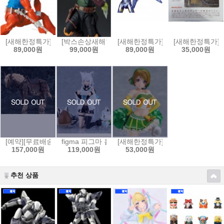
[새해한정특가]MAFEX No.186 스칼렛 스파이더(코믹 COMIC Ver.)[4530
[박스손상새해한정특가]S.H.Figuarts 스타워즈:북 오브
[새해한정특가]MAFEX 마펙스 No.
[새해한정특가]요
89,000원
99,000원
89,000원
35,000원
[예약][무료배송]figma 피그마 엘든링 - 영마 토렌트[4545784069653]
figma 피그마 홀로라이브 - 시라카미 후부키[4545784
[새해한정특가]figFIX 피그픽스 러
157,000원
119,000원
53,000원
추천 상품