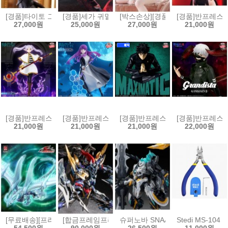
[경품]타이토 그 비스크 돌은 사랑을 한다 T-most 피규어 키타가와 마린
[경품]세가 귀멸의 칼날 Xross Link 피규어 카마도 네즈
[박스손상][경품]후류 누들스토퍼 
[경품]반프레스토 
27,000원
25,000원
27,000원
21,000원
[경품]반프레스토 장송의 프리렌 EFFECTREME - 프리렌[45731027148
[경품]반프레스토 장송의 프리렌 EFFECTREME 페른[4
[경품]반프레스토 주술회전 MAXIMA
[경품]반프레스토
21,000원
21,000원
21,000원
22,000원
[무료배송][프라모델]곡인동만 유희왕 5D’s 슈팅 스타 드래곤 프라모델
[합금프레임프라모델]모터뉴클리어 MNP-XH16A 삼
슈퍼노바 SNAA 원탁기사단 베디
Stedi MS-10