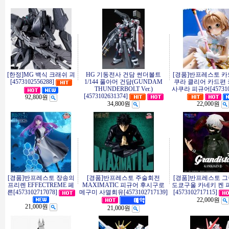
[한정]MG 백식 크래쉬 괴
HG 기동전사 건담 썬더볼트
[경품]반프레스토 카
[4573102556288]
1/144 풀아머 건담(GUNDAM
쿠라 클리어 카드편
THUNDERBOLT Ver.)
사쿠라 피규어[4573102
[4573102631374]
92,800원
34,800원
22,000원
[경품]반프레스토 장송의
[경품]반프레스토 주술회전
[경품]반프레스토 
프리렌 EFFECTREME 페
MAXIMATIC 피규어 후시구로
도쿄구울 카네키 켄 
른[4573102717078]
메구미 사멸회유[4573102717139]
[4573102717115]
22,000원
21,000원
21,000원