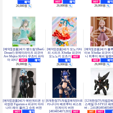
26,000원
26,000원
26,000원
[예약][경품]세가 뱅드림!(BanG
[예약][경품]세가 모노가타
[예약][경품]세가 블
Dream!) 유메미라이즈 피규어
리 시리즈 XStellar 피규어
이브 XStellar 피규어
Ave Mujica 와카다 무츠미 파자
오노노키 요츠기
니 히후미 해피 발렌타
마 파티!
26,000원
26,000원
26,000원
[예약][경품]세가 에반게리온 신
[6개한정5%적립][예약]아르
[12개한정5%적립][
극장판 Figurizm α 피규어 아야
카나디아 베르루타 퍼스트
스케일 D-STYLE 
나미 레이 플러그 슈트 버전
인게이지 버전
버 - 그리폰[493405409
[4934054071203]