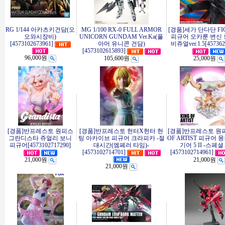
RG 1/144 아카츠키건담(오
MG 1/100 RX-0 FULL ARMOR
[경품]세가 단다단 FI
오와시장비)
UNICORN GUNDAM Ver.Ka(풀
피규어 오카룬 변신
[4573102673961]
아머 유니콘 건담)
비쥬얼ver.1.5[457362
[4573102615893]
96,000원
105,600원
25,000원
[경품]반프레스토 원피스
[경품]반프레스토 헌터X헌터 헌
[경품]반프레스토 원피
그란디스타 쥬얼리 보니
팅 아카이브 피규어 크라피카 -절
OF ARTIST 피규어 몽
피규어[4573102717290]
대시간(엠페러 타임)-
기어 5 II -스페셜
[4573102714701]
[4573102714961]
21,000원
21,000원
21,000원