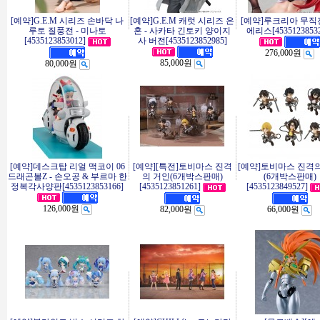
[예약]G.E.M 시리즈 손바닥 나
[예약]G.E.M 캐럿 시리즈 은
[예약]루크리아 무직전
루토 질풍전 - 미나토
혼 - 사카타 긴토키 양이지
에리스[45351238532
[4535123853012]
사 버전[4535123852985]
276,000원
85,000원
80,000원
[예약]데스크탑 리얼 맥코이 06
[예약][특전]토비마스 진격
[예약]토비마스 진격
드래곤볼Z - 손오공 & 부르마 한
의 거인(6개박스판매)
(6개박스판매)
정복각사양판[4535123853166]
[4535123851261]
[4535123849527]
126,000원
82,000원
66,000원