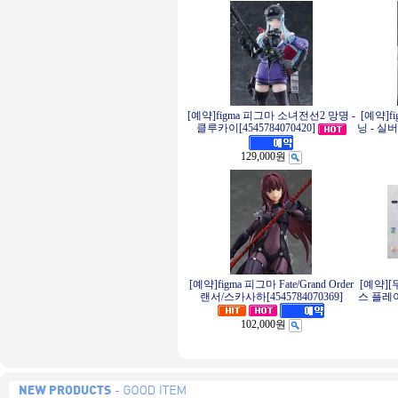
[예약]figma 피그마 소녀전선2 망명 -
[예약]f
클루카이[4545784070420]
닝 - 실버
129,000원
[예약]figma 피그마 Fate/Grand Order
[예약][
랜서/스카사하[4545784070369]
스 플레이
102,000원