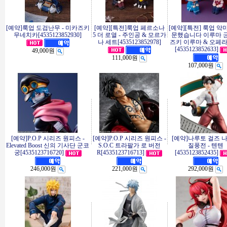
[예약]룩업 도검난무 - 미카즈키
[예약][특전]룩업 페르소나
[예약][특전] 룩업 악
무네치카[4535123852930]
5 더 로열 - 주인공 & 모르가
문했습니다 이루마 군 
나 세트[4535123852978]
즈키 이루마 & 오페라
[4535123852633]
49,000원
111,000원
107,000원
[예약]P.O.P 시리즈 원피스 -
[예약]P.O.P 시리즈 원피스 -
[예약]나루토 걸즈 
Elevated Boost 신의 기사단 군코
S.O.C 트라팔가 로 버전
질풍전 - 텐텐
궁[4535123716720]
R[4535123716713]
[4535123852435]
246,000원
221,000원
292,000원