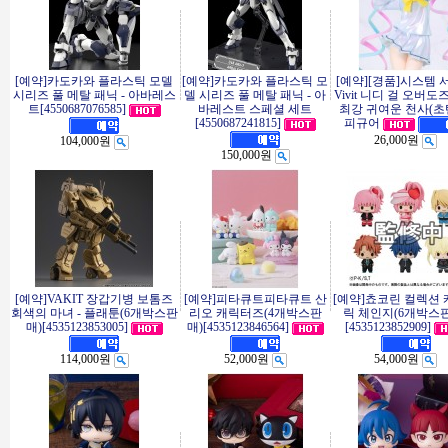
[예약]카도카와 플라스틱 모델
[예약]카도카와 플라스틱 모
[예약][경품]시스템 
시리즈 풀 메탈 패닉 - 아바레스
델 시리즈 풀 메탈 패닉 - 아
Vivit 니디 걸 오버도
트[4550687076585]
바레스트 스페셜 세트
최강 귀여운 천사(초
[4550687241815]
피규어
26,000원
104,000원
150,000원
[예약]VAKIT 장갑기병 보톰즈
[예약]피타큐트피타큐트 산
[예약]쵸코린 컬렉션
회색의 마녀 - 플래툰(6개박스판
리오 캐릭터즈(4개박스판
릭 체인지(6개박스
매)[4535123853005]
매)[4535123846564]
[4535123852909]
114,000원
52,000원
54,000원