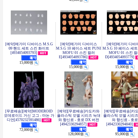
[예약]메가미 디바이스 M.S.G
[예약]메가미 디바이스
[예약]메가미 디바
09 핸드 세트 스킨 화이트
M.S.G 10 페이스 세트 PUNI
M.S.G 10 페이스 세트
[4934054093793]
MOFU 01 스킨 컬러
MOFU 01 스킨 
E[4934054093786]
D[4934054093779]
15,000원
15,000원
15,000원
[무료배송][예약]MODEROID
[예약][무료배송]카도카와
[예약][무료배송]카
모데로이드 거신 고그 - 마논 가
플라스틱 모델 시리즈 늑대
플라스틱 모델 시리즈
디언[4570232591486]
와 향신료 - 호로 DX 버전
와 향신료 - 호로
[4942330294857]
[4942330294840]
72,000원
128,000원
95,000원