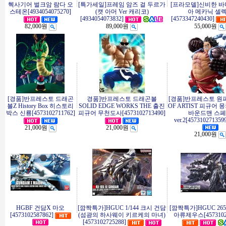
헥사기어 벌크암 람다 오
[특가세일]프레임 암즈 걸 두르가
[프라모델]신비한 바
스테온[4934054075270]
(캣 아머 Ver 캐리코)
아 메카닉 셀
[4934054073832]
[4573347240430]
82,000원
89,000원
55,000원
[경품]반프레스토 드래곤
경품]반프레스토 드래곤볼
[경품]반프레스토 원피
볼Z History Box 히스토리
SOLID EDGE WORKS THE 출진
OF ARTIST 피규어 몽
박스 신룡[4573102711762]
피규어 무천도사[4573102713490]
바운드맨 스
ver.2[457310271359
21,000원
21,000원
21,000원
HGBF 건담X 마오
[깜짝특가]HGUC 1/144 크시 건담
[깜짝특가]HGUC 265 T
[4573102587862]
(섬광의 하사웨이 키르케의 마녀)
아류제우스[45731027
[4573102725288]