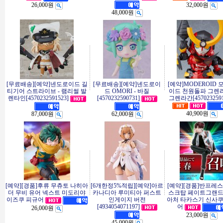
26,000원
32,000원
48,000원
[무료배송][예약]넨도로이드 길
[무료배송][예약]넨도로이
[예약]MODEROID
티기어 스트라이브 - 램리썰 발
드 OMORI - 바질
이드 천원돌파 그렌라
렌타인[4570232591523]
[4570232590731]
그렌라간[4570232591
40,900원
87,000원
62,000원
[예약][경품]후류 무츄토 나히아
[6개한정5%적립][예약]아르
[예약][경품]반프레스
더 무비 유어 넥스트 미도리야
카나디아 루미티아 퍼스트
스크탑 페이트그랜
인게이지 버전
아처 타카스기 신사쿠
이즈쿠 피규어
[4934054071197]
어
26,000원
23,000원
45,000원