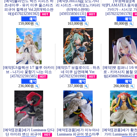
[예약]블라인드 박스 시리즈 하
[예약]CHILLfigg 모노가타
[무료배송][예
츠네미쿠 - 유키 미쿠 올스타즈
리 시리즈 - 바케모노가타리
약]PLAMATEA 용자
피규어 컬렉션 Vol.2(8개박스판
(6개박스판매)
가이가 - 시시오 
매)[4570232591592]
[4595558501131]
[4570232591578]
159,000원
163,000원
80,000원
[예약]GS컬렉션 1/7 블루 아카이
[예약]1/7 보컬로이드 - 하츠
[예약]팻 컴퍼니 1/6
브 - 나기사 꽃향기 나는 미소
네 미쿠 십면매복 Ver.
로 - 키어사지 봄철 
[4570232591585]
[4570232591998]
링[4580678968643]
236,000원
337,000원
266,000원
[예약][경품]세가 Luminasta 단다
[예약][경품]세가 이누야샤
[예약][경품]세가 황
단 아이라 변신 피규어
Luminasta 피규어 셋쇼마루
가이 Luminasta 피