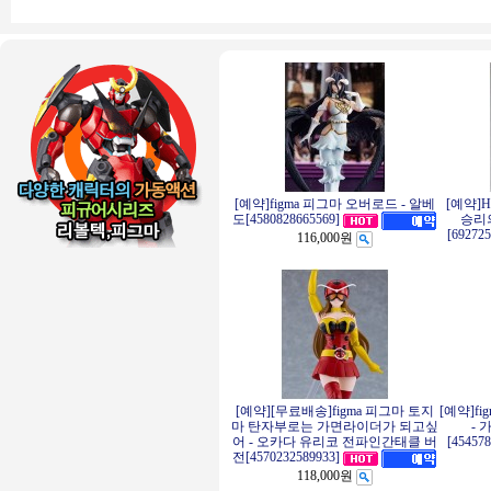
[예약]figma 피그마 오버로드 - 알베
[예약]
승리의
도[4580828665569]
[69272
116,000원
[예약][무료배송]figma 피그마 토지
[예약]f
마 탄자부로는 가면라이더가 되고싶
- 
어 - 오카다 유리코 전파인간태클 버
[45457
전[4570232589933]
118,000원