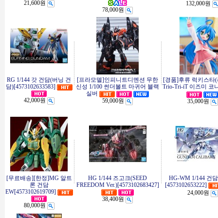
21,600원
132,000원
78,000원
RG 1/144 갓 건담(버닝 건
[프라모델]인피니트디멘션 무한
[경품]후류 럭키스타
담)[4573102633583]
신성 1/100 썬더볼트 마귀어 블랙
Trio-Tri-iT 이즈미 
실버
42,000원
59,000원
35,000원
[무료배송][한정]MG 알트
HG 1/144 즈고크(SEED
HG-WM 1/144 건
론 건담
FREEDOM Ver.)[4573102683427]
[4573102653222]
EW[4573102619709]
24,000원
38,400원
80,000원