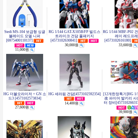
Stedi MS-104 보급형 싱글
RG 1/144 GAT-X105B/FP 빌드스
RG 1/144 MBF-P0
블레이드 모델 니퍼
트라이크 건담 풀패키지
레이 레드프
[6975400110137]
[4573102630841]
[4573102616180]
30,000원
33,600원
11,000원
HG 더블오라이저 + GN 소
HG 세라핌 건담[4573102592354]
[12개한정특가]HG 1/1
드3 [4573102573834]
改 파이어 발키리 사
터 장비[45731026631
14,400원
27,600원
39,900원