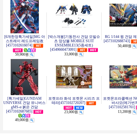
[6개한정특가세일]MG 아
[박스개봉]기동전사 건담 모빌슈
RG 1/144 윙 건담 
스트레이 레드프레임改
츠 앙상블 MOBILE SUIT
[4573102688743]
[4573102616074]
ENSEMBLE13(5종세트)
50,400원
[4549660473091]
33,000원
59,900원
[특가세일]GUNDAM
포켓프라 화석 포켓몬 시리즈 프
포켓몬프라콜렉션 NO
UNIVERSE 건담 유니버스
테라[4573102720207]
바샤모(메가번치
gMS-α 붉은 건담
[4573102581761]
[4573102687685]
13,200원
23,000원
49,000원