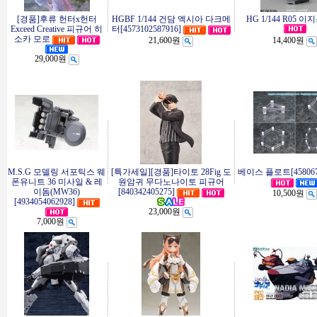
[경품]후류 헌터x헌터
HGBF 1/144 건담 엑시아 다크메
HG 1/144 R05 
Exceed Creative 피규어 히
터[4573102587916]
소카 모로
21,600원
14,400원
29,000원
M.S.G 모델링 서포틱스 웨
[특가세일][경품]타이토 28Fig 도
베이스 플로트[4580678
폰유니트 36 미사일 & 레
원암귀 무다노나이토 피규어
이돔(MW36)
[840342405275]
10,500원
[4934054062928]
23,000원
7,000원