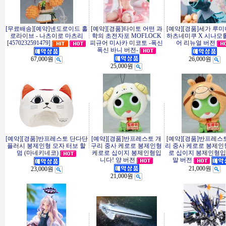
[무료배송][예약]넨도로이드 홀
[예약][경품]타이토 어떤 과
[예약][경품]세가 루
로라이브 - 나츠이로 마츠리
학의 초전자포 MOFLOCK
하츠네미쿠 X 시나모
[4570232591479]
피규어 미사카 미코토 -폭신
어 리뉴얼 버전
폭신 바니 버전-
67,000원
26,000원
25,000원
[예약][경품]반프레스토 단다단
[예약][경품]반프레스토 개
[예약][경품]반프레스
플러시 봉제인형 모자 터보 할
구리 중사 케로로 봉제인형
리 중사 케로로 봉제인
멈 (마네키네코)
케로로 십이지 봉제인형입
로 십이지 봉제인형입
니다! 양 버전
말 버전
21,000원
23,000원
21,000원