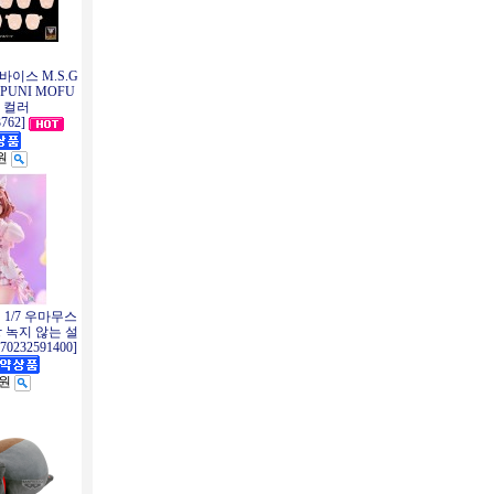
바이스 M.S.G
PUNI MOFU
킨 컬러
762]
0원
 1/7 우마무스
짱 녹지 않는 설
0232591400]
0원