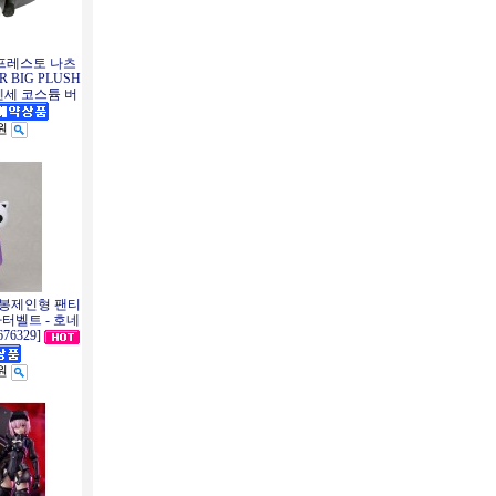
반프레스토 나츠
 BIG PLUSH
세 코스튬 버
0원
 봉제인형 팬티
 가터벨트 - 호네
76329]
0원