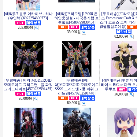
[예약]1/7 블루 아카이브 - 히나
[예약][프라모델]1/8000 은
[무료배송][프라모델
(수영복)[6927254800573]
하영웅전설 - 제국총기함 브
조 Earnestcore Craft
륀힐트[4580799830454]
스타 크로스 코어 기신
(8월말입고예정)
203,000원
35,000원
82,000원
[무료배송][예약]MODEROID
[무료배송][예
[예약][경품]후류 데
모데로이드 그리드맨 - 풀 파워
약]MODEROID 모데로이드
라이브 BiCute 다크 
그리드나이트[4570232591455]
SSSS.그리드맨 - 풀 파워 그
무쿠로
리드맨[4570232591448]
26,000원
95,000원
80,500원