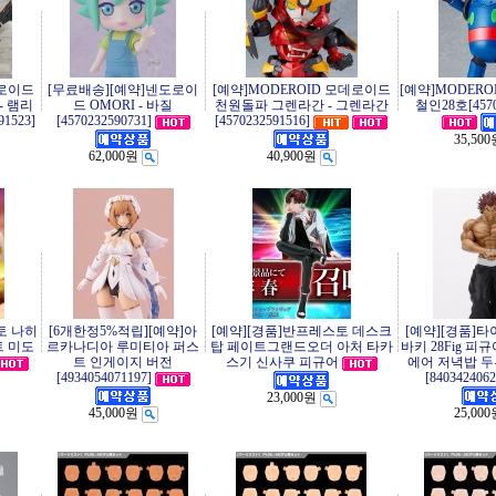
도로이드
[무료배송][예약]넨도로이
[예약]MODEROID 모데로이드
[예약]MODER
- 램리
드 OMORI - 바질
천원돌파 그렌라간 - 그렌라간
철인28호[4570
1523]
[4570232590731]
[4570232591516]
35,50
62,000원
40,900원
토 나히
[6개한정5%적립][예약]아
[예약][경품]반프레스토 데스크
[예약][경품]
트 미도
르카나디아 루미티아 퍼스
탑 페이트그랜드오더 아처 타카
바키 28Fig 피
트 인게이지 버전
스기 신사쿠 피규어
에어 저녁밥 두부
[4934054071197]
[8403424062
23,000원
45,000원
25,00