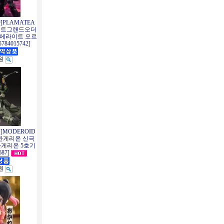
]PLAMATEA
이트그랜드오더
리에라이트 오르
84015742]
0원
]MODEROID
반게리온 신극
반게리온 5호기
687]
0원