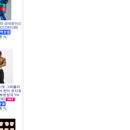
OID 모데로이드
232591530]
0원
타이토 그래플러
규어 한마 유지로
된장국 Ver.
58]
0원