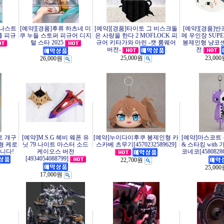
미나스트
[예약][경품]후류 하츠네 미
[예약][경품]타이토 그 비스크돌
[예약][경품]
롤 피규
쿠 누들 스토퍼 피규어 디지
은 사랑을 한다 2 MOFLOCK 피
메 우인장 SUPER
털 스타 2025
규어 키타가와 마린 -캣 룸웨어
봉제인형 냥코센
버전-
전
25,000원
23,00
26,000원
토 개구
[예약]M.S.G 헤비 웨폰 유
[예약]누이다이후쿠 봉제인형 카
[예약]마스코트
형 케로
닛 79 나이트 마스터 소드
스카베 츠무기[4570232589629]
& 스타킹 with
니다!
케이오스 버전
코네코[45808286
[4934054088799]
22,700원
25,00
17,000원