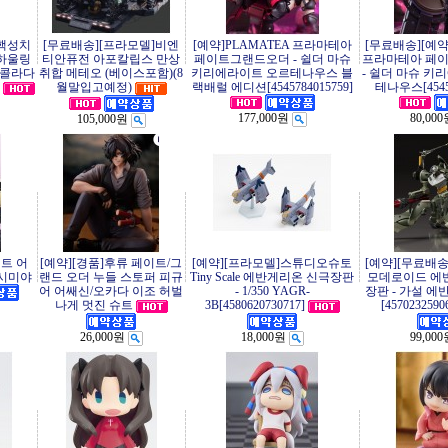
]핵성치
[무료배송][프라모델]비엔
[예약]PLAMATEA 프라마테아
[무료배송][예약
 X 하울링
티안퓨전 아포칼립스 만상
페이트그랜드오더 - 쉴더 마슈
프라마테아 페
 콜라다
취합 메테오 (베이스포함)(8
키리에라이트 오르테나우스 블
- 쉴더 마슈 키
월말입고예정)
랙배럴 에디션[4545784015759]
테나우스[45457
177,000원
80,00
105,000원
이트 어
[예약][경품]후류 페이트/그
[예약][프라모델]스튜디오슈토
[예약][무료배송
호시미야
랜드 오더 누들 스토퍼 피규
Tiny Scale 에반게리온 신극장판
모데로이드 에
어 어쌔신/오카다 이조 허벌
- 1/350 YAGR-
장판 - 가설 에
나게 멋진 슈트
3B[4580620730717]
[4570232590
26,000원
18,000원
99,00