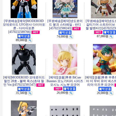
[무료배송][예약]MODEROID
[무료배송][예약]넨도로이
[무료배송][예약]넨
모데로이드 UFO전사 다이아포
드 붕괴 스타레일 - 반디
길티기어 스트라이브 
론 - 다이아포론
[4570232590243]
썰 발렌타인[457023259
[4570232589766]
87,000원
74,000원
89,000원
[예약]MODEROID 모데로이드
[예약][경품]후류 BiCute
[예약][경품]후류 무츄
철인 28호 - 블랙 옥스(초대 철
Bunnies 모노가타리 시리즈
아 더 무비 유어 넥스
인 Ver.)[4570232591547]
오시노 시노부 피규어
리야 이즈쿠 피규어
26,000원
35,500원
26,000원