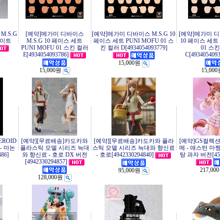
M.S.G
[예약]메가미 디바이스
[예약]메가미 디바이스 M.S.G 10
[예약]메가미 디
화이트
M.S.G 10 페이스 세트
페이스 세트 PUNI MOFU 01 스
10 페이스 세트 
PUNI MOFU 01 스킨 컬러
킨 컬러 D[4934054093779]
01 스
E[4934054093786]
C[4934054093
15,000원
15,000원
15,00
ROID
[예약][무료배송]카도카와
[예약][무료배송]카도카와 플라
[예약]GS컬렉션
- 마논
플라스틱 모델 시리즈 늑대
스틱 모델 시리즈 늑대와 향신료
메 - 애스턴 마
86]
와 향신료 - 호로 DX 버전
- 호로[4942330294840]
탕 과자 버전[457
[4942330294857]
217,00
95,000원
128,000원