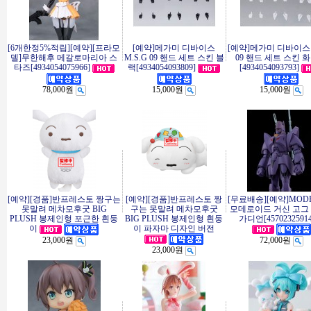
[6개한정5%적립][예약][프라모
[예약]메가미 디바이스
[예약]메가미 디바이스 
델]무한해후 메갈로마리아 스
M.S.G 09 핸드 세트 스킨 블
09 핸드 세트 스킨 
타즈[4934054075966]
랙[4934054093809]
[4934054093793]
78,000원
15,000원
15,000원
[예약][경품]반프레스토 짱구는
[예약][경품]반프레스토 짱
[무료배송][예약]MODE
못말려 메차모후굿 BIG
구는 못말려 메차모후굿
모데로이드 거신 고그 
PLUSH 봉제인형 포근한 흰둥
BIG PLUSH 봉제인형 흰둥
가디언[45702325914
이 파자마 디자인 버전
이
23,000원
72,000원
23,000원