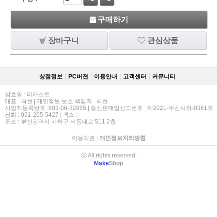
구매하기
장바구니
관심상품
상점정보
PC버젼
이용안내
고객센터
커뮤니티
상호명 : 리캐스트
대표 : 최현 | 개인정보 보호 책임자 : 최현
사업자등록번호 :603-06-32865 | 통신판매업신고번호 : 제2021-부산사하-0361호
전화 : 051-205-5427 | 팩스 :
주소 : 부산광역시 사하구 낙동대로 511 2층
이용약관
|
개인정보처리방침
ⓒ All rights reserved.
Make
Shop