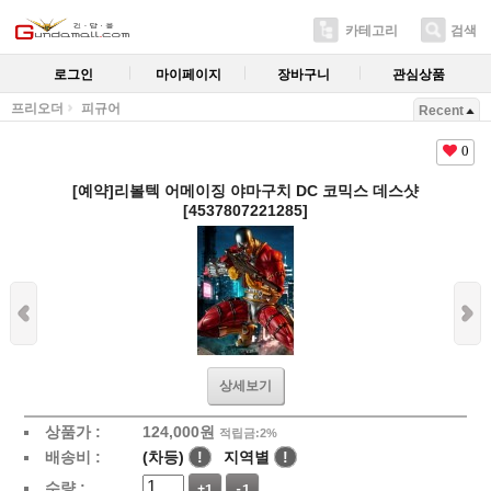
카테고리
검색
로그인
마이페이지
장바구니
관심상품
프리오더
피규어
Recent
0
[예약]리볼텍 어메이징 야마구치 DC 코믹스 데스샷
[4537807221285]
상세보기
상품가 :
124,000
원
적립금:2%
배송비 :
(차등)
!
지역별
!
수량 :
+1
-1