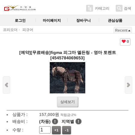
카테고리
검색
로그인
마이페이지
장바구니
관심상품
프리오더
피규어
Recent
0
[예약][무료배송]figma 피그마 엘든링 - 영마 토렌트
[4545784069653]
상세보기
상품가 :
157,000
원
적립금:2%
배송비 :
(차등)
!
지역별
!
수량 :
+1
-1