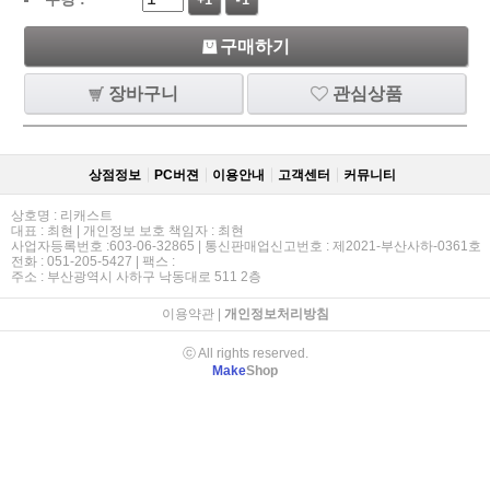
+1
-1
구매하기
장바구니
관심상품
상점정보
PC버젼
이용안내
고객센터
커뮤니티
상호명 : 리캐스트
대표 : 최현 | 개인정보 보호 책임자 : 최현
사업자등록번호 :603-06-32865 | 통신판매업신고번호 : 제2021-부산사하-0361호
전화 : 051-205-5427 | 팩스 :
주소 : 부산광역시 사하구 낙동대로 511 2층
이용약관
|
개인정보처리방침
ⓒ All rights reserved.
Make
Shop