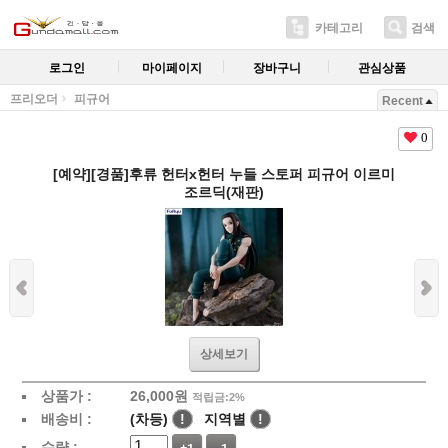
카테고리
검색
로그인
마이페이지
장바구니
관심상품
프리오더
피규어
Recent
0
[예약][경품]후류 헌터x헌터 누들 스토퍼 피규어 이르미
조르딕(재판)
상세보기
상품가 :
26,000
원
적립금:2%
배송비 :
(차등)
!
지역별
!
수량 :