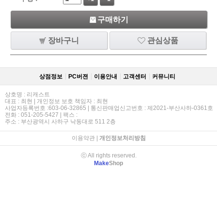
구매하기
장바구니
관심상품
상점정보
PC버젼
이용안내
고객센터
커뮤니티
상호명 : 리캐스트
대표 : 최현 | 개인정보 보호 책임자 : 최현
사업자등록번호 :603-06-32865 | 통신판매업신고번호 : 제2021-부산사하-0361호
전화 : 051-205-5427 | 팩스 :
주소 : 부산광역시 사하구 낙동대로 511 2층
이용약관
|
개인정보처리방침
ⓒ All rights reserved.
Make
Shop