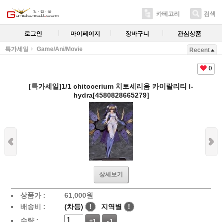
카테고리
검색
로그인
마이페이지
장바구니
관심상품
특가세일
Game/Ani/Movie
Recent
0
[특가세일]1/1 chitocerium 치토세리움 카이랄리티 I-
hydra[4580828665279]
상세보기
상품가 :
61,000
원
배송비 :
(차등)
!
지역별
!
수량 :
+1
-1