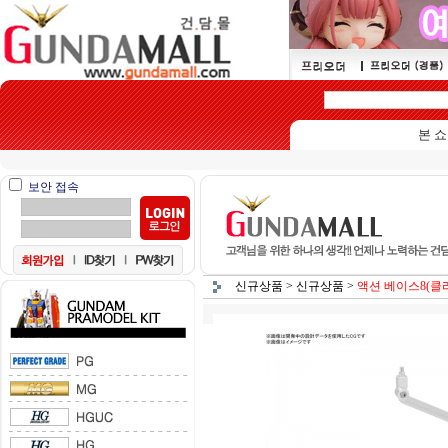
본 쇼핑몰은
보안 접속
신규상품
>
신규상품
>
액션 베이스8(클리어