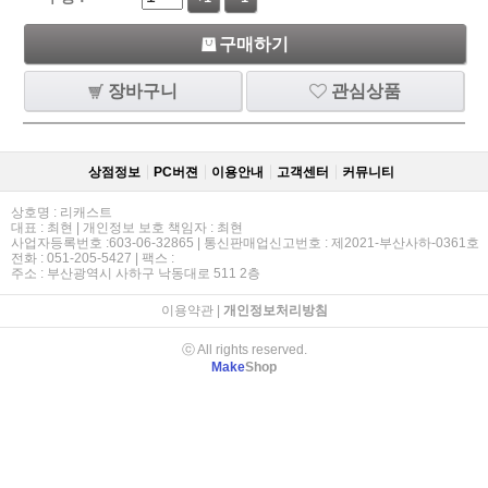
구매하기
장바구니
관심상품
상점정보
PC버젼
이용안내
고객센터
커뮤니티
상호명 : 리캐스트
대표 : 최현 | 개인정보 보호 책임자 : 최현
사업자등록번호 :603-06-32865 | 통신판매업신고번호 : 제2021-부산사하-0361호
전화 : 051-205-5427 | 팩스 :
주소 : 부산광역시 사하구 낙동대로 511 2층
이용약관
|
개인정보처리방침
ⓒ All rights reserved.
Make
Shop