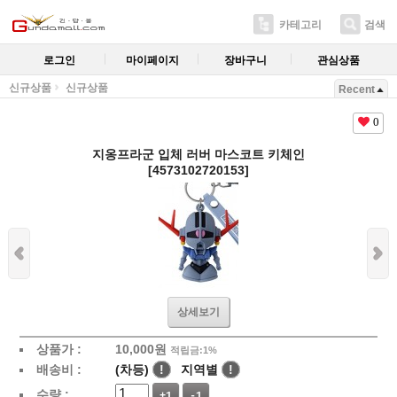
카테고리
검색
로그인
마이페이지
장바구니
관심상품
신규상품
신규상품
Recent
0
지옹프라군 입체 러버 마스코트 키체인
[4573102720153]
상세보기
상품가 :
10,000
원
적립금:1%
배송비 :
(차등)
!
지역별
!
수량 :
+1
-1