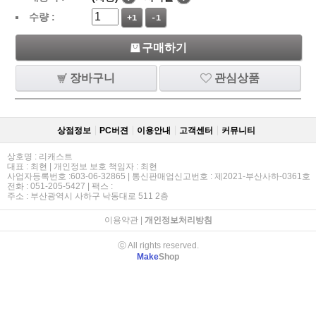
수량 :
+1
-1
구매하기
장바구니
관심상품
상점정보
PC버젼
이용안내
고객센터
커뮤니티
상호명 : 리캐스트
대표 : 최현 | 개인정보 보호 책임자 : 최현
사업자등록번호 :603-06-32865 | 통신판매업신고번호 : 제2021-부산사하-0361호
전화 : 051-205-5427 | 팩스 :
주소 : 부산광역시 사하구 낙동대로 511 2층
이용약관
|
개인정보처리방침
ⓒ All rights reserved.
Make
Shop