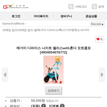
카테고리
검색
로그인
마이페이지
장바구니
관심상품
Game/Ani/Movie
Recent
프레임 암즈/프레임 암즈 걸/메가미 디바이스/헥사기어/창채소녀/기타
0
메가미 디바이스 나이트 앨리스with혼다 모토콤포
[4934054076772]
상세보기
상품가 :
58,000
원
적립금:1%
배송비 :
(차등)
!
지역별
!