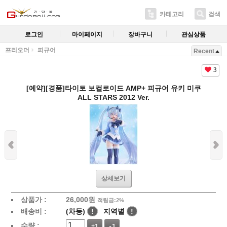
카테고리
검색
로그인
마이페이지
장바구니
관심상품
프리오더
피규어
Recent
3
[예약][경품]타이토 보컬로이드 AMP+ 피규어 유키 미쿠
ALL STARS 2012 Ver.
상세보기
상품가 :
26,000
원
적립금:2%
배송비 :
(차등)
!
지역별
!
수량 :
+1
-1