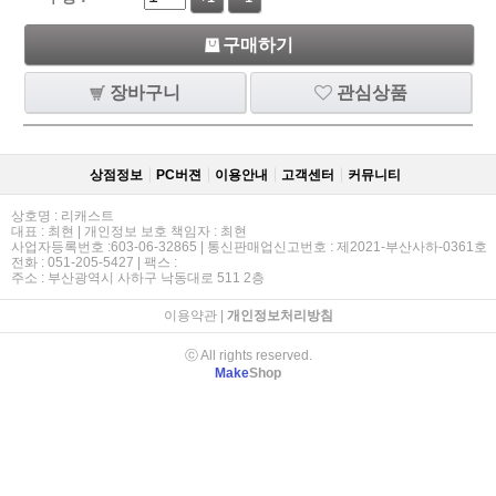
구매하기
장바구니
관심상품
상점정보
PC버젼
이용안내
고객센터
커뮤니티
상호명 : 리캐스트
대표 : 최현 | 개인정보 보호 책임자 : 최현
사업자등록번호 :603-06-32865 | 통신판매업신고번호 : 제2021-부산사하-0361호
전화 : 051-205-5427 | 팩스 :
주소 : 부산광역시 사하구 낙동대로 511 2층
이용약관
|
개인정보처리방침
ⓒ All rights reserved.
Make
Shop