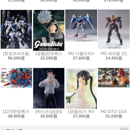
11,000원
30,000원
33,600원
276,000원
[한정프라모델]무한신성 1/100 리자드 극지상어
[경품]반프레스토 나루토 질풍전 Grandista 피규어 하타
HG 더블오라이저 + GN 소드3 [457
HG 세라핌 건담[4
96,000원
22,000원
27,600원
14,400원
[12개한정특가]HG 1/100 VF-19 改 파이어 발키리 사운드 부스터 장비[45
[박스손상][경품]세가 주술회전 FIGURIZMα 피규어
[경품]세가 케이온! 유메미라이즈
HG GTO 1/144
39,900원
30,000원
27,000원
31,000원