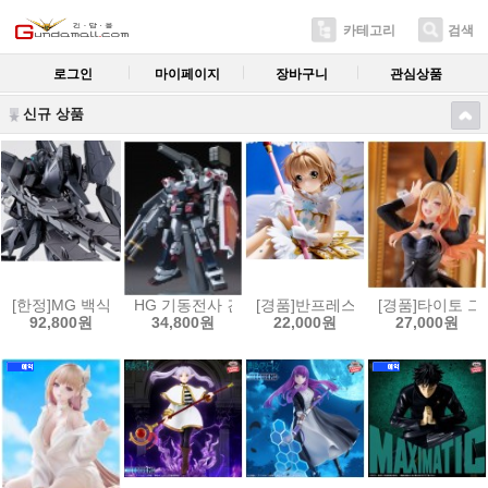
카테고리
검색
로그인
마이페이지
장바구니
관심상품
신규 상품
[한정]MG 백식 크래쉬 괴[4573102556288]
HG 기동전사 건담 썬더볼트 1/144 풀아머 건담(GUNDAM 
[경품]반프레스토 카드캡터 사쿠라 클
[경품]타이토 그
92,800원
34,800원
22,000원
27,000원