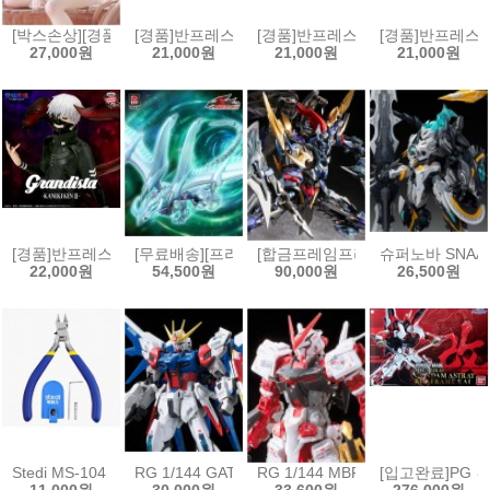
[박스손상][경품]후류 누들스토퍼 승리의 여신 니케 바이퍼 샤인 오브 
[경품]반프레스토 장송의 프리렌 EFFECTREME - 프리렌
[경품]반프레스토 장송의 프리렌 EFFE
[경품]반프레스토 
27,000원
21,000원
21,000원
21,000원
[경품]반프레스토 그란디스타 도쿄구울 카네키 켄 피규어 2탄[45731027
[무료배송][프라모델]곡인동만 유희왕 5D’s 슈팅 스
[합금프레임프라모델]모터뉴클리어 M
슈퍼노바 SNA
22,000원
54,500원
90,000원
26,500원
Stedi MS-104 보급형 싱글 블레이드 모델 니퍼[6975400110137]
RG 1/144 GAT-X105B/FP 빌드스트라이크 건담 풀패키
RG 1/144 MBF-P02 건담 아스트
[입고완료]PG 건