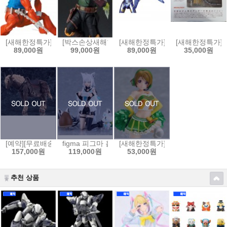
[새해한정특가]MAFEX No.186 스칼렛 스파이더(코믹 COMIC Ver.)[4530
[박스손상새해한정특가]S.H.Figuarts 스타워즈:북 오브
[새해한정특가]MAFEX 마펙스 No.
[새해한정특가]요
89,000원
99,000원
89,000원
35,000원
[예약][무료배송]figma 피그마 엘든링 - 영마 토렌트[4545784069653]
figma 피그마 홀로라이브 - 시라카미 후부키[4545784
[새해한정특가]figFIX 피그픽스 러
157,000원
119,000원
53,000원
추천 상품