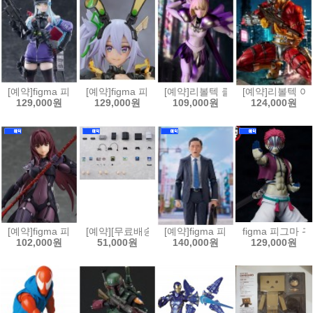
[예약]figma 피그마 소녀전선2 망명 - 클루카이[4545784070420]
[예약]figma 피그마 바니 슈트 플래닝 - 실버 배럴 라인[
[예약]리볼텍 클레이모어 - 클레어 [45
[예약]리볼텍 어메
129,000원
129,000원
109,000원
124,000원
[예약]figma 피그마 Fate/Grand Order 랜서/스카사하[4545784070369
[예약][무료배송]figma 피그마 플러스 플레이스테이션[4
[예약]figma 피그마 고독한 미식가
figma 피그마 귀
102,000원
51,000원
140,000원
129,000원