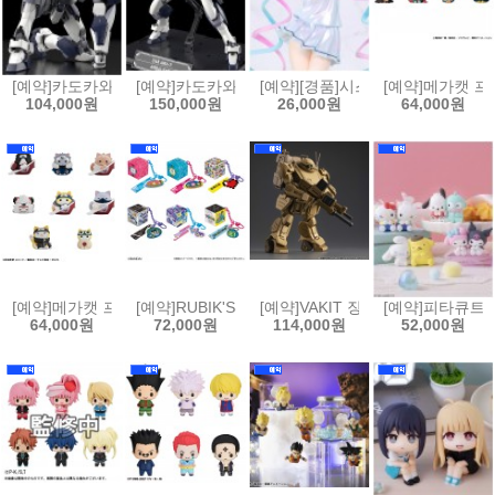
[예약]카도카와 플라스틱 모델 시리즈 풀 메탈 패닉 - 아바레스트[455068
[예약]카도카와 플라스틱 모델 시리즈 풀 메탈 패닉 - 아
[예약][경품]시스템 서비스 Vivi
[예약]메가캣 프로
104,000원
150,000원
26,000원
64,000원
[예약]메가캣 프로젝트 냐루토 나루토 질풍전 - 사제, 인연 편[453512385
[예약]RUBIK'S ID 다마고치(6개박스판매)[453512385
[예약]VAKIT 장갑기병 보톰즈 회색의
[예약]피타큐트피
64,000원
72,000원
114,000원
52,000원