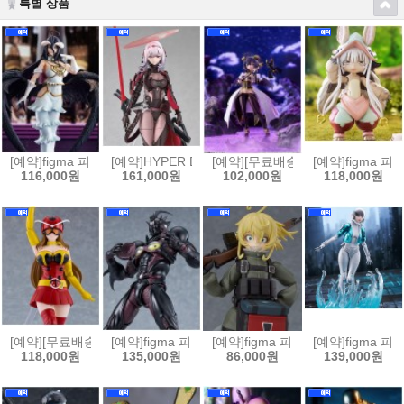
특별 상품
[예약]figma 피그마 오버로드 - 알베도[4580828665569]
[예약]HYPER BODY 하이퍼 바디 승리의 여신 니케 - 홍
[예약][무료배송]figma 피그마 마법
[예약]figma 
116,000원
161,000원
102,000원
118,000원
[예약][무료배송]figma 피그마 토지마 탄자부로는 가면라이더가 되고싶어 
[예약]figma 피그마 강식장갑 가이버 - 가이버 3 얼티밋
[예약]figma 피그마 극장판 유녀전기
[예약]figma 피
118,000원
135,000원
86,000원
139,000원