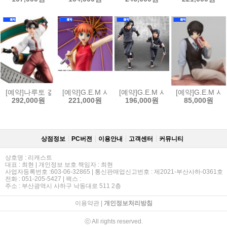
[예약]나루토 걸즈 나루토 질풍전 - 텐텐[4535123852435]
[예약]G.E.M 시리즈 은혼 - 카구라 (한정복각판)[45351
[예약]G.E.M 시리즈 나루토 질풍전 
[예약]G.E.M 
292,000원
221,000원
196,000원
85,000원
상점정보
PC버젼
이용안내
고객센터
커뮤니티
상호명 : 리캐스트
대표 : 최현 | 개인정보 보호 책임자 : 최현
사업자등록번호 :603-06-32865 | 통신판매업신고번호 : 제2021-부산사하-0361호
전화 : 051-205-5427 | 팩스 :
주소 : 부산광역시 사하구 낙동대로 511 2층
이용약관
|
개인정보처리방침
ⓒ All rights reserved.