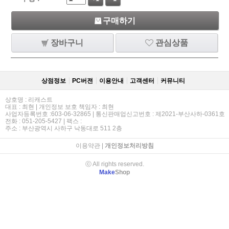
구매하기
장바구니
관심상품
상점정보
PC버젼
이용안내
고객센터
커뮤니티
상호명 : 리캐스트
대표 : 최현 | 개인정보 보호 책임자 : 최현
사업자등록번호 :603-06-32865 | 통신판매업신고번호 : 제2021-부산사하-0361호
전화 : 051-205-5427 | 팩스 :
주소 : 부산광역시 사하구 낙동대로 511 2층
이용약관
|
개인정보처리방침
ⓒ All rights reserved.
Make
Shop