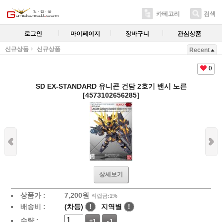
카테고리
검색
로그인
마이페이지
장바구니
관심상품
신규상품
신규상품
Recent
0
SD EX-STANDARD 유니콘 건담 2호기 밴시 노른
[4573102656285]
상세보기
상품가 :
7,200
원
적립금:1%
배송비 :
(차등)
!
지역별
!
수량 :
+1
-1