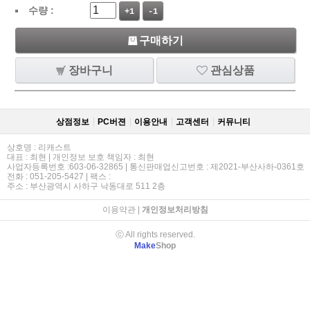
수량 :
+1
-1
구매하기
장바구니
관심상품
상점정보
PC버젼
이용안내
고객센터
커뮤니티
상호명 : 리캐스트
대표 : 최현 | 개인정보 보호 책임자 : 최현
사업자등록번호 :603-06-32865 | 통신판매업신고번호 : 제2021-부산사하-0361호
전화 : 051-205-5427 | 팩스 :
주소 : 부산광역시 사하구 낙동대로 511 2층
이용약관
|
개인정보처리방침
ⓒ All rights reserved.
Make
Shop