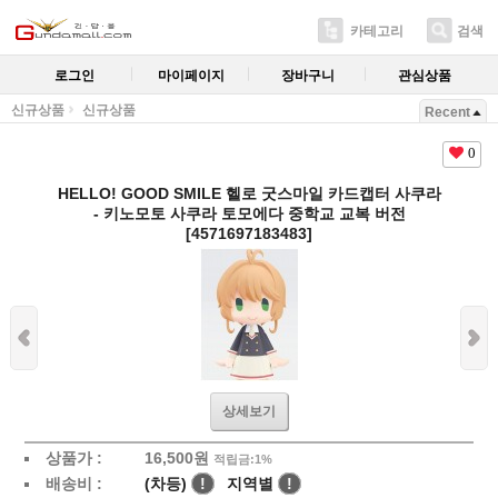
카테고리
검색
로그인
마이페이지
장바구니
관심상품
신규상품
신규상품
Recent
0
HELLO! GOOD SMILE 헬로 굿스마일 카드캡터 사쿠라
- 키노모토 사쿠라 토모에다 중학교 교복 버전
[4571697183483]
상세보기
상품가 :
16,500
원
적립금:1%
배송비 :
(차등)
!
지역별
!