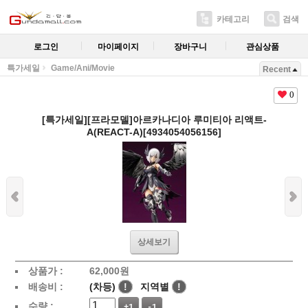
카테고리
검색
로그인
마이페이지
장바구니
관심상품
특가세일
Game/Ani/Movie
Recent
0
[특가세일][프라모델]아르카나디아 루미티아 리액트-
A(REACT-A)[4934054056156]
상세보기
상품가 :
62,000
원
배송비 :
(차등)
!
지역별
!
수량 :
+1
-1