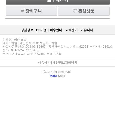
장바구니
관심상품
상점정보
PC버젼
이용안내
고객센터
커뮤니티
상호명 : 리캐스트
대표 : 최현 | 개인정보 보호 책임자 : 최현
사업자등록번호 :603-06-32865 | 통신판매업신고번호 : 제2021-부산사하-0361호
전화 : 051-205-5427 | 팩스 :
주소 : 부산광역시 사하구 낙동대로 511 2층
이용약관
|
개인정보처리방침
ⓒ All rights reserved.
Make
Shop