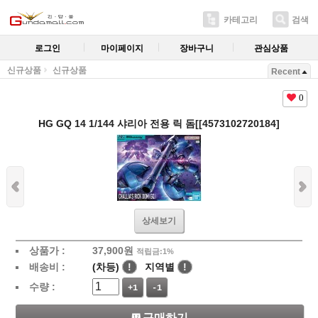
카테고리
검색
로그인
마이페이지
장바구니
관심상품
신규상품
신규상품
Recent
0
HG GQ 14 1/144 샤리아 전용 릭 돔[[4573102720184]
상세보기
상품가 :
37,900
원
적립금:1%
배송비 :
(차등)
!
지역별
!
수량 :
+1
-1
구매하기