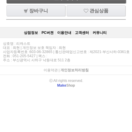
장바구니
관심상품
상점정보
PC버젼
이용안내
고객센터
커뮤니티
상호명 : 리캐스트
대표 : 최현 | 개인정보 보호 책임자 : 최현
사업자등록번호 :603-06-32865 | 통신판매업신고번호 : 제2021-부산사하-0361호
전화 : 051-205-5427 | 팩스 :
주소 : 부산광역시 사하구 낙동대로 511 2층
이용약관
|
개인정보처리방침
ⓒ All rights reserved.
Make
Shop