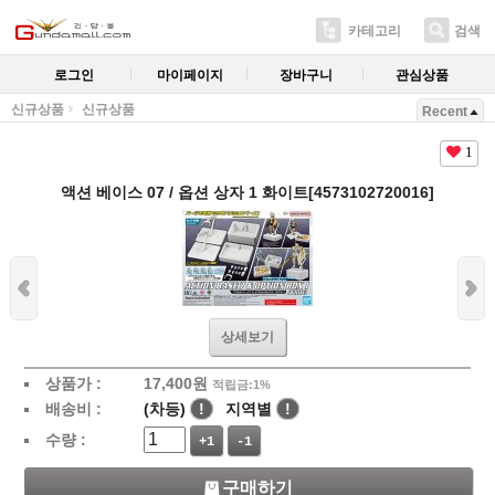
카테고리
검색
로그인
마이페이지
장바구니
관심상품
신규상품
신규상품
Recent
1
액션 베이스 07 / 옵션 상자 1 화이트[4573102720016]
상세보기
상품가 :
17,400
원
적립금:1%
배송비 :
(차등)
!
지역별
!
수량 :
+1
-1
구매하기