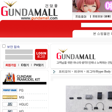
본 쇼핑몰은 15세이상 
보안 접속
프리오더
>
피규어
>
피그마/Hyper Body