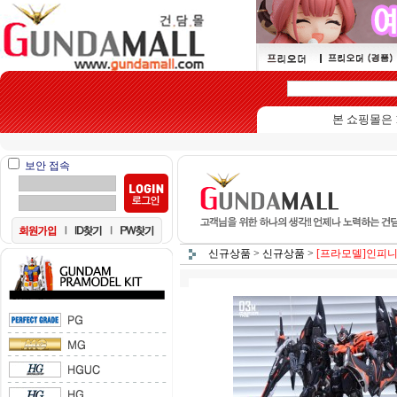
본 쇼핑몰은 15세이상
보안 접속
신규상품
>
신규상품
>
[프라모델]인피니