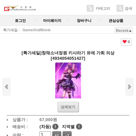
카테고리
검색
로그인
마이페이지
장바구니
관심상품
특가세일
Game/Ani/Movie
Recent
0
[특가세일]창채소녀정원 키사라기 유에 가희 의상
[4934054051427]
상세보기
상품가 :
67,000
원
배송비 :
(차등)
!
지역별
!
수량 :
+1
-1