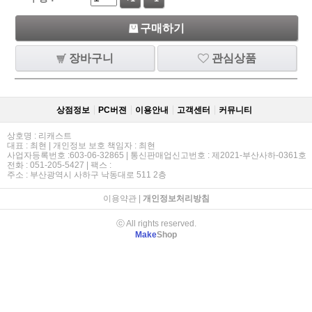
구매하기
장바구니
관심상품
상점정보
PC버젼
이용안내
고객센터
커뮤니티
상호명 : 리캐스트
대표 : 최현 | 개인정보 보호 책임자 : 최현
사업자등록번호 :603-06-32865 | 통신판매업신고번호 : 제2021-부산사하-0361호
전화 : 051-205-5427 | 팩스 :
주소 : 부산광역시 사하구 낙동대로 511 2층
이용약관
|
개인정보처리방침
ⓒ All rights reserved.
Make
Shop