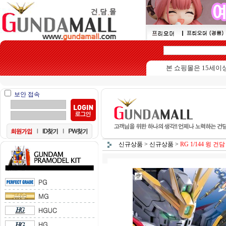
본 쇼핑몰은 15세이상 수집
보안 접속
신규상품
>
신규상품
>
RG 1/144 윙 건담