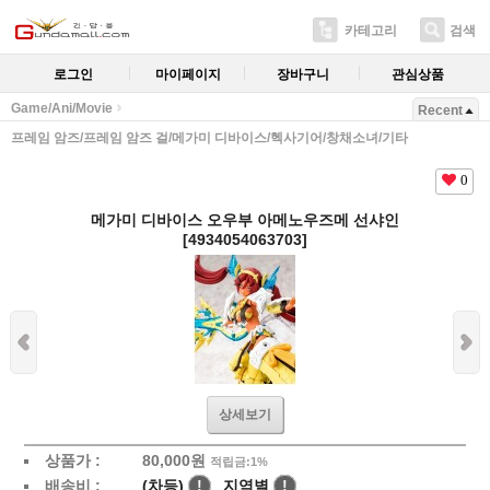
카테고리
검색
로그인
마이페이지
장바구니
관심상품
Game/Ani/Movie
Recent
프레임 암즈/프레임 암즈 걸/메가미 디바이스/헥사기어/창채소녀/기타
0
메가미 디바이스 오우부 아메노우즈메 선샤인
[4934054063703]
상세보기
상품가 :
80,000
원
적립금:1%
배송비 :
(차등)
!
지역별
!