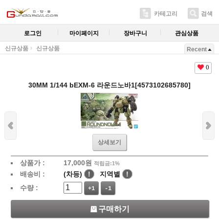
카테고리
검색
로그인
마이페이지
장바구니
관심상품
신규상품
신규상품
Recent
0
30MM 1/144 bEXM-6 라운드노바1[4573102685780]
상세보기
상품가 :
17,000
원
적립금:1%
배송비 :
(차등)
!
지역별
!
수량 :
+1
-1
구매하기